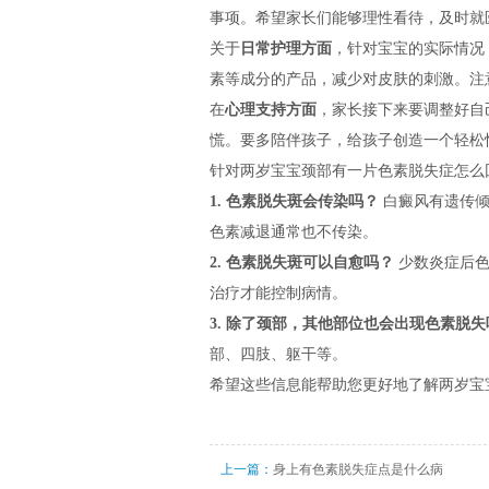
事项。希望家长们能够理性看待，及时就
关于
日常护理方面
，针对宝宝的实际情况
素等成分的产品，减少对皮肤的刺激。注
在
心理支持方面
，家长接下来要调整好自
慌。要多陪伴孩子，给孩子创造一个轻松
针对两岁宝宝颈部有一片色素脱失症怎么
1. 色素脱失斑会传染吗？
白癜风有遗传倾
色素减退通常也不传染。
2. 色素脱失斑可以自愈吗？
少数炎症后色
治疗才能控制病情。
3. 除了颈部，其他部位也会出现色素脱失
部、四肢、躯干等。
希望这些信息能帮助您更好地了解两岁宝
上一篇：
身上有色素脱失症点是什么病