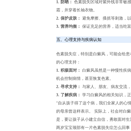
1. 防晒：
色素脱失区域对紫外线非常敏感
霜，并穿着长袖衣物。
2. 保护皮肤：
避免摩擦、搔抓等刺激，以
3. 营养均衡：
保证充足的营养，适当吃富
五、心理支持与疾病认知
色素脱失症，特别是白癜风，可能会给患
的心理支持：
1. 积极面对：
白癜风虽然是一种慢性疾病
机会控制病情，甚至恢复色素。
2. 寻求支持：
与家人、朋友、病友交流，
3. 了解疾病：
学习白癜风的相关知识，正
“自从孩子得了这个病，我们全家人的心情
的母亲曾这样表示。 实际上，社会对白
是，要让孩子从小建立自信，勇敢面对生
两岁宝宝颈部有一片色素脱失症怎么回事