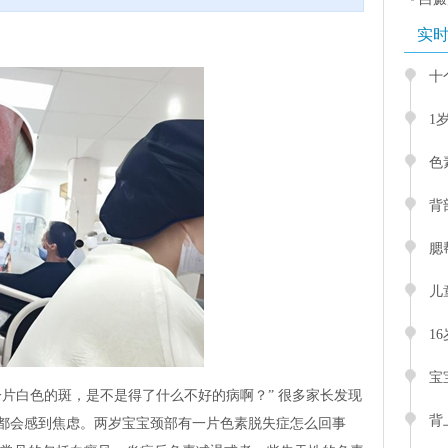
实
十
1
色
背
腮
儿
1
宝
片白色的斑，是不是得了什么不好的病啊？” 很多家长发现
背
都会感到焦虑。两岁宝宝颈部有一片色素脱失症怎么回事