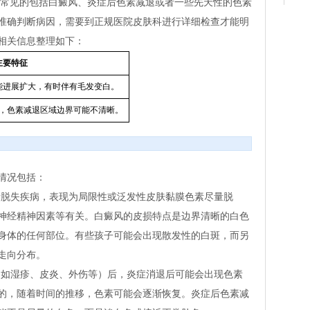
较常见的包括白癜风、炎症后色素减退或者一些先天性的色素
准确判断病因，需要到正规医院皮肤科进行详细检查才能明
相关信息整理如下：
主要特征
能进展扩大，有时伴有毛发变白。
，色素减退区域边界可能不清晰。
情况包括：
脱失疾病，表现为局限性或泛发性皮肤黏膜色素尽量脱
神经精神因素等有关。白癜风的皮损特点是边界清晰的白色
身体的任何部位。有些孩子可能会出现散发性的白斑，而另
走向分布。
如湿疹、皮炎、外伤等）后，炎症消退后可能会出现色素
的，随着时间的推移，色素可能会逐渐恢复。炎症后色素减