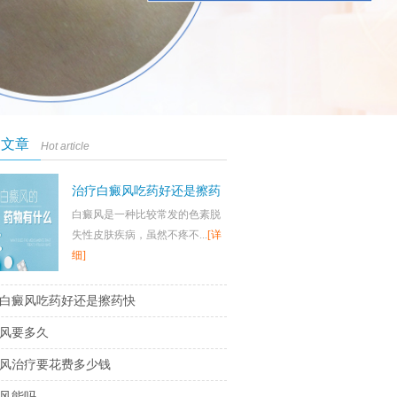
门文章
Hot article
治疗白癜风吃药好还是擦药
白癜风是一种比较常发的色素脱
快
失性皮肤疾病，虽然不疼不...
[详
细]
白癜风吃药好还是擦药快
风要多久
风治疗要花费多少钱
风能吗