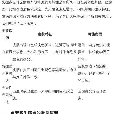
失症点是什么病呢？较常见的可能性是白癜风，但也要考虑其他一些原
因，比如炎症后色素减退、先天性色素减退等。不同疾病的症状特征、
发病原因和治疗方法都有所区别。为了帮助大家更好地了解相关信息，
我们整理了以下表格：
主要疾
症状特征
可能病因
病
皮肤出现白色或淡色斑块，边缘可能清晰
遗传、自身免疫功能
白癜风
或模糊，大小和形状不一，有时伴有毛发
异常、神经化学因子
颜色的改变。
异常。
炎症后
皮肤炎症（如湿疹、
皮肤在炎症消退后出现色素减退斑，通常
色素减
皮炎、银屑病等）后
与炎症部位一致。
退
的反应。
先天性
出生时或出生后不久即出现的色素减退
基因突变等遗传因
色素减
斑。
素。
退
一、色素脱失症点的常见原因