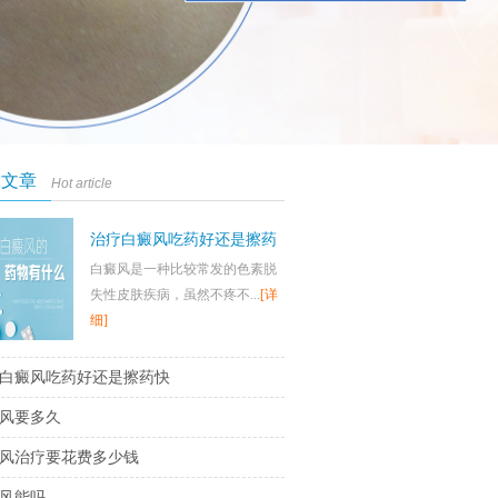
门文章
Hot article
治疗白癜风吃药好还是擦药
白癜风是一种比较常发的色素脱
快
失性皮肤疾病，虽然不疼不...
[详
细]
白癜风吃药好还是擦药快
风要多久
风治疗要花费多少钱
风能吗