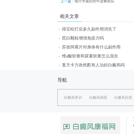
上一篇：
喀什市最好的牛皮癣医院
相关文章
得宝松打后多久副作用消失了
芪白颗粒增强免疫力吗
苏孜阿甫片对身体有什么副作用
维a酸软膏和尿素软膏怎么混合
复方卡力孜然酊有人治好白癜风吗
导航
白癜风常识
白癜风病因
白癜风症状