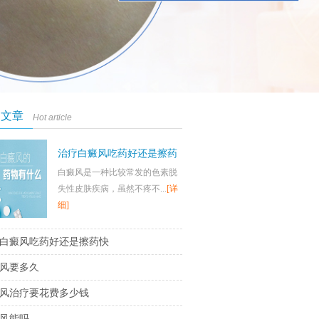
门文章
Hot article
治疗白癜风吃药好还是擦药
白癜风是一种比较常发的色素脱
快
失性皮肤疾病，虽然不疼不...
[详
细]
白癜风吃药好还是擦药快
风要多久
风治疗要花费多少钱
风能吗