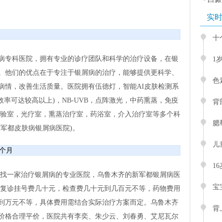
实
十
病专科医院，拥有专业的诊疗团队和科学的治疗设备，在银
1
。他们的优点在于专注于银屑病的治疗，能够提供更科学、
色
病情，改善生活质量。医院拥有伍德灯，智能AI皮肤检测系
效率可达较高以上)，NB-UVB，点阵激光，中药熏蒸，免疫
背
检验室，光疗室，熏蒸治疗室，药浴室，介入治疗室等多个科
腮
军都皮肤病银屑病医院)。
儿
一个月
1
寻找一家治疗银屑病的专业医院，乌鲁木齐的新军都银屑病医
宝
/复诊挂号费几十元，检查费几十元到几百元不等，药物费用
到万元不等，具体费用需结合实际治疗方案而定。乌鲁木齐
背
价格合理平价，医院共有李奕、朱少云、刘春勇、艾尼瓦尔