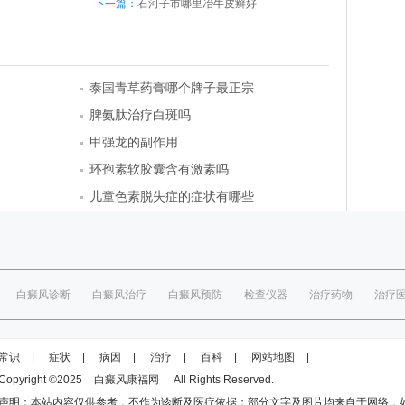
下一篇：
石河子市哪里冶牛皮癣好
泰国青草药膏哪个牌子最正宗
脾氨肽治疗白斑吗
甲强龙的副作用
环孢素软胶囊含有激素吗
儿童色素脱失症的症状有哪些
白癜风诊断
白癜风治疗
白癜风预防
检查仪器
治疗药物
治疗
常识
|
症状
|
病因
|
治疗
|
百科
|
网站地图
|
Copyright ©2025
白癜风康福网
All Rights Reserved.
声明：本站内容仅供参考，不作为诊断及医疗依据；部分文字及图片均来自于网络，