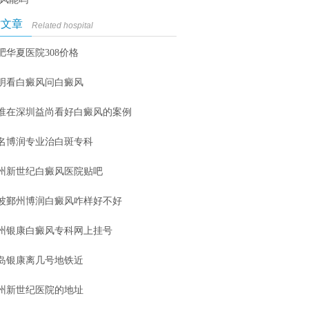
时文章
Related hospital
肥华夏医院308价格
明看白癜风问白癜风
谁在深圳益尚看好白癜风的案例
名博润专业治白斑专科
州新世纪白癜风医院贴吧
波鄞州博润白癜风咋样好不好
州银康白癜风专科网上挂号
岛银康离几号地铁近
州新世纪医院的地址