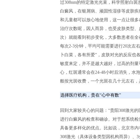
过308nm的特定激光光束，科学照射白
白癜风，在银屑病、顽固性湿疹等皮肤疾
和儿童都可以放心地使用，这一点让很多
治疗次数呢，因人而异，也受皮肤类型、
次）就能看到初步变化，大多数患者在全都
每次2-3分钟，平均可能需要进行20次
卜白菜，各有所爱”，皮肤对光的反应也各
敏度来定，并不是越大越好，过高的剂量
心，红斑通常会在24-48小时后消失，水
般按光斑收费，一个光斑在几十元左右，
选择医疗机构，贵在“心中有数”
回到大家较关心的问题：“贵阳308激光
进行白癜风的检查和确诊。对于想系统检
具备更多样化的优点。比如说，北京市内
308激光（具体设备类型因机构而异）、