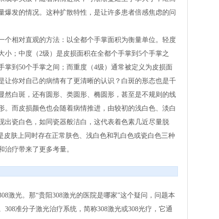
量爆发的情况。这种扩散特性，是让许多患者倍感焦虑的问
一个相对直观的方法：以全都个手掌面积为衡量单位。轻度
大小；中度（2级）是皮损面积在全都个手掌到5个手掌之
手掌到50个手掌之间；而重度（4级）通常被定义为皮损面
不是让你对自己的病情有了更清晰的认识？白斑的形态也是千
显然白斑，还有圆形、类圆形、椭圆形，甚至是不规则的线
形。而皮损颜色也会随着病情推进，由较初的浅白色、淡白
现出瓷白色，如同瓷器般洁白，这代表着色素几近尽量脱
就是皮肤上同时存在正常肤色、浅白色和乳白色或瓷白色三种
和治疗带来了更多考量。
8激光。那“贵阳308激光的医院是哪家”这个疑问，问题本
08准分子激光治疗系统，简称308激光或308光疗，它通