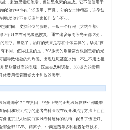
斑患处，刺激黑素细胞增，促进黑色素的生成。它不仅仅用于
病的治疗中也有广泛应用，而且，它的安全性很高，连孕妇
在顾虑治疗不良反应的家长们安心不少。
皮损时间、皮损部位的影响。一般一个疗程（大约全都0
-3个月左右可见显然恢复。通常建议每周照光全都-2次，
左右的治疗。当然了，治疗的效果是存在个体差异的，毕竟“萝
有不同。值得注意的是，308激光的剂量需要根据患者的光
可能导致轻微的灼热感、出现红斑甚至水泡，不过不用太担
泡则是剂量过高的表现，医生会及时调整。308激光的费用一
具体费用需看面积大小和仪器类型。
的医院是哪家？” 在贵阳，很多正规的正规医院皮肤科都能够
查病因和对症治疗的患者专科医院在设备和治疗方法上往往
有像北京卫人医院白癜风专科这样的机构，配备了伍德灯、
3全都全都 UVB、药离子、中药熏蒸等多种检查治疗技术。