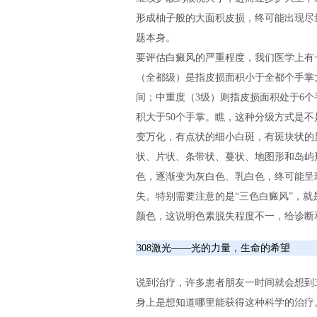
形成柚子般的大面积皮损，终可能出现尽
题本身。
要评估白癜风的严重程度，我们医学上有
（全都级）是指皮损面积小于全都个手掌
间；中重度（3级）则指皮损面积处于6个
积大于50个手掌。瞧，这种分级方式是
变万化，有点状的细小白斑，有斑块状的
状、片状、条带状、蔓状、地图形和岛屿
色，逐渐变为灰白色、乳白色，终可能呈
失。特别需要注意的是“三色白癜风”，
颜色，这说明色素脱失程度不一，给诊断
308激光——光的力量，生命的希望
说到治疗，许多患者朋友一时间就会想到30
身上是想知道哪里能获得这种科学的治疗。3