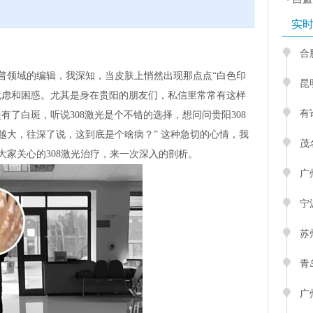
实
合
普领域的编辑，我深知，当皮肤上悄然出现那点点“白色印
昆
忧虑和困惑。尤其是身在贵阳的朋友们，私信里常常有这样
有
有了白斑，听说308激光是个不错的选择，想问问贵阳308
越大，往深了说，这到底是个啥病？” 这种急切的心情，我
茂
大家关心的308激光治疗，来一次深入的剖析。
广
宁
苏
青
广