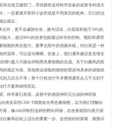
咨询当地卫健部门，寻找拥有这些科学设备的皮肤专科或大
时，一定要避开那些小诊所或是不明来历的机构，它们的治
难以保证。
终点符，更不会威胁生命，换句话说，白斑面积低于50%的
积较大，超过80%的患者也能通过科学的控制、预防和调理
素细胞的再生能力。夏季太阳中的强紫外线，对白斑是一种
相对温和，可以适当晒晒。饮食上，我们通常建议富含维生
多的维C摄入可能会抑制黑色素细胞的合成。关于白癜风的医
局的规定为准。其他商业保险的报销则需咨询具体的保险机
元到几百元不等；整个疗程光疗手术费用通常从几千元到千
治疗方案和病情而定。
望。科学家们发现，皮肤中的感觉神经元分泌的神经肽
动自身反应性CD8+T细胞攻击黑色素细胞，这为我们理解白
方面，像JAK抑制剂这样的靶向药物，在改善面部白斑方面
抗白癜风征程上迈出的重要一步。这些较好的探索，都预示