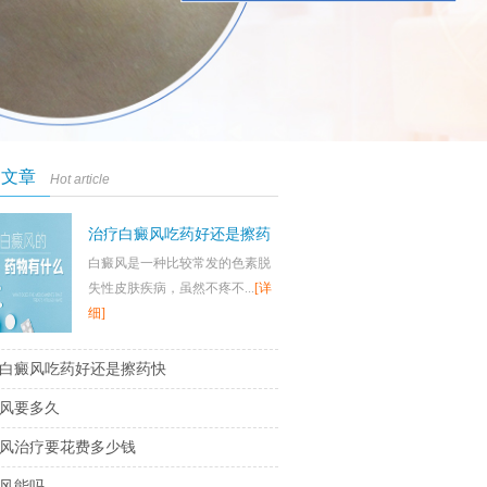
门文章
Hot article
治疗白癜风吃药好还是擦药
白癜风是一种比较常发的色素脱
快
失性皮肤疾病，虽然不疼不...
[详
细]
白癜风吃药好还是擦药快
风要多久
风治疗要花费多少钱
风能吗