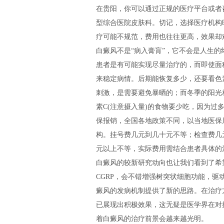
在贵阳，你可以通过正规的医疗平台或者
型综合医院皮肤科。切记，选择医疗机构
疗可能不规范，费用也往往更高，效果却
白癜风不是“病入膏肓”，它不会是人生的
患者是有可能实现尽量治疗的，而即使面
来稳定病情。后期能恢复多少，还要看色
刺激，是需要避免暴晒的；而冬季的阳光
素C(注意摄入量)的食物要少吃，因为过
保报销，全国各地政策不同，以当地医保
构。挂号费几元到几十元不等；检查费几
元以上不等，实际费用需结合患者具体的
白癜风的较新研究动向也让我们看到了希
CGRP，会不错增强树突状细胞功能，驱
癜风的发病机制提供了新的思路。在治疗
已展现出积极效果，这无疑是医学界在对
着白癜风的治疗前景会越来越光明。