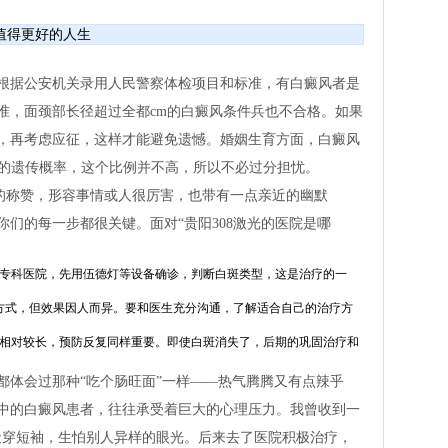
们值得更好的人生
根据公安机关录用人民警察体检项目和标准，有白癜风者是
准，面颈部长径超过全都cm的白癜风条件兵也不合格。如果
，再考虑应征，这样才能避免遗憾。婚姻生育方面，白癜风
%的遗传概率，这个比例并不高，所以不必过分担忧。
”的称赞，形容事情或人很厉害，也带有一点亲近的幽默
们的每一步都很关键。面对“贵阳308激光的医院是哪
是专科医院，先用伍德灯等设备确诊，判断白斑类型，这是治疗的一
疗方式，但效果因人而异。要和医生充分沟通，了解适合自己的治疗方
期相对较长，预防反复同样重要。即使白斑消失了，后期的巩固治疗和
都体会过那种“吃个肠旺面”一样——热气腾腾又有点辣乎
中的白癜风患者，往往承受着巨大的心理压力。我曾收到一
天穿短袖，生怕别人异样的眼光。后来去了医院积极治疗，