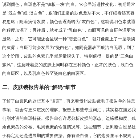
说到颜色，白斑也不是“铁板一块”的白。它会呈渐进性变化：初期通常
是“浅白色”或“淡白色”，跟咱们正常的肤色差别不大，不仔细看还真容
易忽略；随着病情发展，颜色会逐渐转为“灰白色”，这就说明色素减退
的程度加深了；再往后，就变成了“乳白色”，肉眼可见的白斑色泽更为
显然；之后，它可能还会呈现一种“暗云白色”，就好像蒙上了一层淡淡
的灰雾；白斑可能会发展为“瓷白色”，如同瓷器表面般洁白无瑕，到了
这个阶段，皮肤的色素几乎就尽量脱失了。特别值得一提的是“三色白
癜风”，这意味着您的皮肤上同时存在三种颜色：正常的肤色，浅白色
的白斑区，以及乳白色甚至瓷白色的白斑区。
二、皮肤镜报告单的“解码”细节
了解了白癜风的这些基本“语言”，再来看贵州皮肤镜电子报告单的注意
事项，就会有更深层次的理解。报告上那些专业词汇，其实都在描述我
们刚才讲的白斑特征。报告单会详尽分析皮损的形态、边缘模糊度、残
余色素岛的分布、毛周色素的恢复情况等。这些细节，是判断白斑是处
于稳定期还是进展期的重要依据。像有些白斑，它的边缘显示不规则，