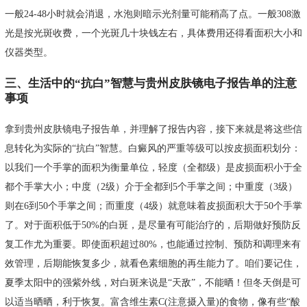
一般24-48小时就会消退，水泡则暗示光剂量可能稍高了点。一般308激
光是按光斑收费，一个光斑几十块钱左右，具体费用还得看面积大小和
仪器类型。
三、生活中的“抗白”智慧与贵州皮肤镜电子报告单的注意
事项
拿到贵州皮肤镜电子报告单，并理解了报告内容，接下来就是将这些信
息转化为实际的“抗白”智慧。白癜风的严重等级可以按皮损面积划分：
以我们一个手掌的面积为衡量单位，轻度（全都级）是皮损面积小于全
都个手掌大小；中度（2级）介于全都到5个手掌之间；中重度（3级）
则在6到50个手掌之间；而重度（4级）就意味着皮损面积大于50个手掌
了。对于面积低于50%的白斑，是尽量有可能治疗的，后期做好预防反
复工作尤为重要。即使面积超过80%，也能通过控制、预防和调理来有
效管理，后期能恢复多少，就看色素细胞的再生能力了。咱们要记住，
夏季太阳中的强紫外线，对白斑来说是“天敌”，不能晒！但冬天倒是可
以适当晒晒，利于恢复。富含维生素C(注意摄入量)的食物，像有些“酸