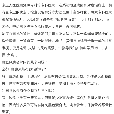
京卫人医院白癜风专科等专科医院，在系统检查病因和对症治疗上，拥
有更专业的优点，检查设备和治疗方法也更丰富多样化。每家专科医院
都配置伍德灯、308激光（设备类型因机构而异）、3全都全都uvb、药
离子、中药熏蒸等检查治疗技术，具体可咨询机构。
治疗白癜风的道理，就像咱们贵州人吃火锅，不是一锅端就能解决的，
得慢慢来，一道道菜、一层层味儿地品。贵州皮肤镜电子报告单的注意
事项，便是这道“火锅”的灵魂高汤。它指导我们如何科学用“料”，掌
握“火候”。
白癜风患者常问的几个问题：
全都. 白癜风能有效治疗吗？
答：白斑面积小于50%的，尽量有机会实现临床治愈。即使是大面积白
斑，也能有效控制和改善，关键在于早期干预和坚持规范治疗。
2. 日常饮食有什么特别注意的吗？
答：饮食上没有一些禁忌，但建议少吃富含维生素C(注意摄入量)的食
物，因为过多摄取可能会抑制黑色素合成。均衡饮食，保持营养尽量较
重要。