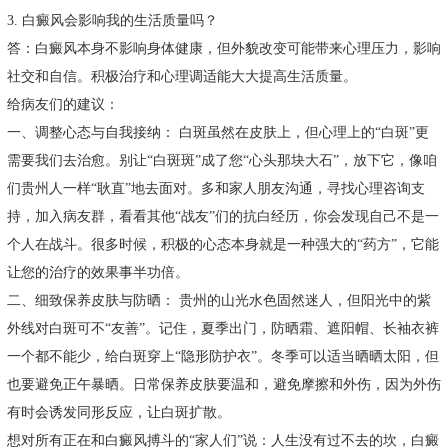
3. 白癜风会影响我的生活质量吗？
答：白癜风本身不影响身体健康，但外貌改变可能带来心理压力，影响
社交和自信。积极治疗和心理调适能大大提高生活质量。
给病友们的建议：
一、调整心态与自我接纳： 白斑虽然在皮肤上，但心理上的“白斑”更
需要我们去治愈。别让“白斑斑”成了您“心头那块大石”，放下它，像咱
们贵州人一样“耿直”地去面对。多和家人朋友沟通，寻找心理咨询支
持，加入病友群，看看其他“战友”们的抗白经历，你会发现自己不是一
个人在战斗。很多时候，积极的心态本身就是一种强大的“药方”，它能
让您的治疗的效果事半功倍。
二、细致保养皮肤与防晒： 贵州的山光水色固然迷人，但阳光中的紫
外线对白斑可不“友善”。记住，夏季出门，防晒霜、遮阳帽、长袖衣裤
一个都不能少，给白斑穿上“隐形防护衣”。冬季可以适当晒晒太阳，但
也要避免正午暴晒。日常保养皮肤要温和，避免摩擦和外伤，因为外伤
有时会诱发同形反应，让白斑扩散。
想对所有正在和白癜风搏斗的“家人们”说：人生没有过不去的坎，白癜