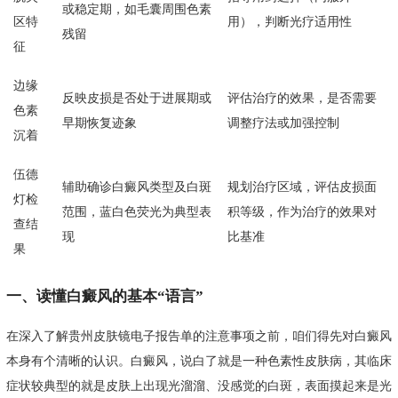
或稳定期，如毛囊周围色素
区特
用），判断光疗适用性
残留
征
边缘
反映皮损是否处于进展期或
评估治疗的效果，是否需要
色素
早期恢复迹象
调整疗法或加强控制
沉着
伍德
辅助确诊白癜风类型及白斑
规划治疗区域，评估皮损面
灯检
范围，蓝白色荧光为典型表
积等级，作为治疗的效果对
查结
现
比基准
果
一、读懂白癜风的基本“语言”
在深入了解贵州皮肤镜电子报告单的注意事项之前，咱们得先对白癜风
本身有个清晰的认识。白癜风，说白了就是一种色素性皮肤病，其临床
症状较典型的就是皮肤上出现光溜溜、没感觉的白斑，表面摸起来是光