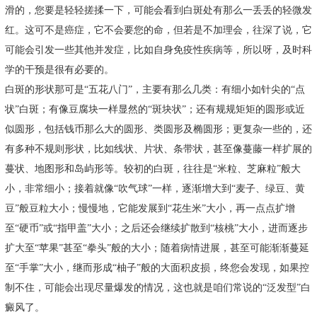
滑的，您要是轻轻搓揉一下，可能会看到白斑处有那么一丢丢的轻微发
红。这可不是癌症，它不会要您的命，但若是不加理会，往深了说，它
可能会引发一些其他并发症，比如自身免疫性疾病等，所以呀，及时科
学的干预是很有必要的。
白斑的形状那可是“五花八门”，主要有那么几类：有细小如针尖的“点
状”白斑；有像豆腐块一样显然的“斑块状”；还有规规矩矩的圆形或近
似圆形，包括钱币那么大的圆形、类圆形及椭圆形；更复杂一些的，还
有多种不规则形状，比如线状、片状、条带状，甚至像蔓藤一样扩展的
蔓状、地图形和岛屿形等。较初的白斑，往往是“米粒、芝麻粒”般大
小，非常细小；接着就像“吹气球”一样，逐渐增大到“麦子、绿豆、黄
豆”般豆粒大小；慢慢地，它能发展到“花生米”大小，再一点点扩增
至“硬币”或“指甲盖”大小；之后还会继续扩散到“核桃”大小，进而逐步
扩大至“苹果”甚至“拳头”般的大小；随着病情进展，甚至可能渐渐蔓延
至“手掌”大小，继而形成“柚子”般的大面积皮损，终您会发现，如果控
制不住，可能会出现尽量爆发的情况，这也就是咱们常说的“泛发型”白
癜风了。