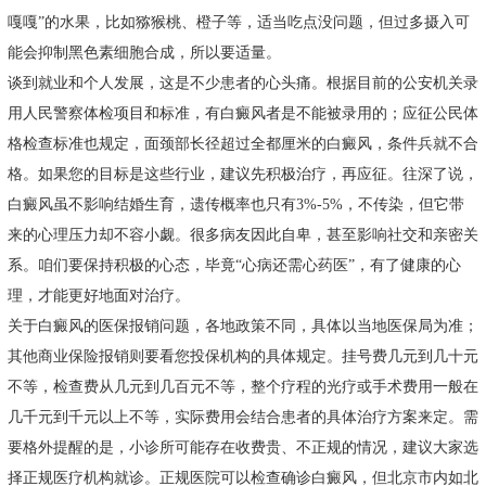
嘎嘎”的水果，比如猕猴桃、橙子等，适当吃点没问题，但过多摄入可
能会抑制黑色素细胞合成，所以要适量。
谈到就业和个人发展，这是不少患者的心头痛。根据目前的公安机关录
用人民警察体检项目和标准，有白癜风者是不能被录用的；应征公民体
格检查标准也规定，面颈部长径超过全都厘米的白癜风，条件兵就不合
格。如果您的目标是这些行业，建议先积极治疗，再应征。往深了说，
白癜风虽不影响结婚生育，遗传概率也只有3%-5%，不传染，但它带
来的心理压力却不容小觑。很多病友因此自卑，甚至影响社交和亲密关
系。咱们要保持积极的心态，毕竟“心病还需心药医”，有了健康的心
理，才能更好地面对治疗。
关于白癜风的医保报销问题，各地政策不同，具体以当地医保局为准；
其他商业保险报销则要看您投保机构的具体规定。挂号费几元到几十元
不等，检查费从几元到几百元不等，整个疗程的光疗或手术费用一般在
几千元到千元以上不等，实际费用会结合患者的具体治疗方案来定。需
要格外提醒的是，小诊所可能存在收费贵、不正规的情况，建议大家选
择正规医疗机构就诊。正规医院可以检查确诊白癜风，但北京市内如北