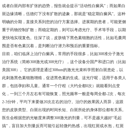
或者白斑内部有扩张的趋势，报告就会提示“活动性白癜风”；而如果白
斑边缘清晰，伍德灯下没有扩散的迹象，那就是“稳定期白癜风”。这种
明确的分期，直接关系到您的治疗方案选择。进展期的患者，可能更侧
重于药物控制扩散；而稳定期的，则可以考虑光疗、手术等手段，以期
更快地实现复色。往深了说，皮肤镜下黑色素细胞的活性，比如毛囊周
围是否有色素沉着，是判断治疗潜力和预后的重要指标。
目前，咱们临床上治疗白癜风，常用的手段很多，比如308准分子激光
治疗系统（简称308激光或308光疗），这个设备分国产和进口的（比如
美国308）。它的原理是通过308nm的激光光束科学照射白斑患处，以
此刺激黑色素细胞增殖，促进黑色素的生成。这光疗呢，适用于各类人
群，包括孕妇和儿童。通常一个疗程（大约全都0次）就能看到点变
化，一到三个月左右有可能恢复，照光频率一般是每周全都-2次，每次
2-3分钟，平均下来要做20次左右的治疗。治疗的效果因人而异，这跟
您的皮肤类型、白斑出现的时间长短、白斑所处的身体部位都有关系。
医生会根据您的光敏度来调整308激光的剂量，可不是越大越好“毛起
搞”，盲目加大剂量反而可能引起轻微灼热感，出现红斑或水泡，红斑