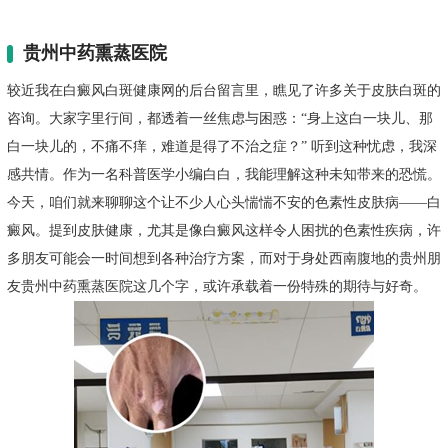
贵州中药熏蒸医院
较近我在白癜风白斑健康网的后台留言里，瞧见了许多关于皮肤白斑的
咨询。大家字里行间，都透着一丝焦虑与困惑：“身上这白一块儿、那
白一块儿的，不痛不痒，难道是得了不治之症？” 听到这种忧虑，我深
感共情。作为一名科普医学小编白白，我能理解这种未知带来的恐慌。
今天，咱们就来聊聊这个让不少人心头惴惴不安的色素性皮肤病——白
癜风。提到皮肤健康，尤其是像白癜风这样令人困扰的色素性疾病，许
多朋友可能会一时间想到各种治疗方案，而对于身处西南腹地的贵州朋
友贵州中药熏蒸医院这几个字，或许承载着一份特殊的期待与好奇。