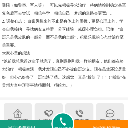
受限（如警察、军人等），可以先积极寻求治疗，待病情控制稳定甚至
复色后再去尝试，相信科学，相信自己，梦想的道路会更宽广。
2. 调整心态： 白癜风带来的不止是身体上的困扰，更是心理上的。学
会自我接纳，寻找病友支持群，分享经验，减缓心理负担。记住，“白
斑只是我皮肤的一部分，而不是我的全部”，积极乐观的心态对治疗至
关重要。
大家心里的想法：
“以前我总觉得这辈子就完了，直到遇到和我一样的朋友，他们都在努
力治疗，积极生活，我才发现自己不必被白斑定义。现在虽然还没尽量
好，但心态好多了，斑也淡了些。这感觉，真是‘板筋’了！”（“板筋”在
贵州方言中形容事情很顺利、很给力。）
问症状询费用
问诊预约挂号