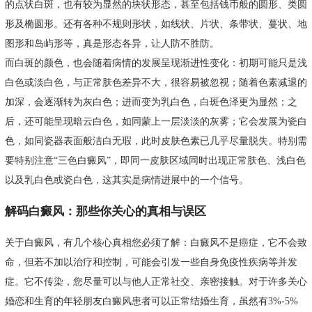
的点状白斑，也有较为显然的块状形态，甚至包括钱币般的圆形、类圆
形及椭圆形。还有各种不规则形状，如线状、片状、条带状、蔓状、地
图形和岛屿形等，真是形态各异，让人防不胜防。
而白斑的颜色，也会随着病情的发展呈现渐进性变化：初期可能只是浅
白色或淡白色，与正常肤色差异不大，很容易被忽视；随着色素减退的
加深，会逐渐转为灰白色；进而变为乳白色，白斑色泽更为显然；之
后，还可能呈现暗云白色，如同蒙上一层淡淡的灰雾；它会发展为瓷白
色，如同瓷器表面般洁白无瑕，此时皮肤色素已几乎尽量脱失。特别需
要特别注意“三色白癜风”，即同一皮肤区域同时出现正常肤色、浅白色
以及乳白色或瓷白色，这其实是病情进展中的一个信号。
解码白癜风：那些你关心的真相与误区
关于白癜风，有几个核心真相您必须了解：白癜风不是癌症，它不会致
命，但若不加以治疗和控制，可能会引发一些自身免疫性疾病等并发
症。它不传染，您尽量可以与他人正常社交、亲密接触。对于许多关心
婚恋和生育的年轻朋友白癜风患者可以正常结婚生育，虽然有3%-5%