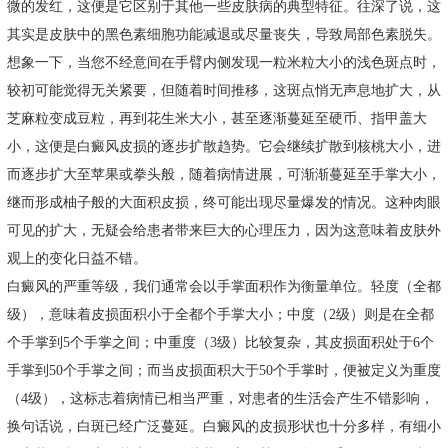
微的发红，这便是它区别于其他一些皮肤病的典型特征。往深了说，这
其实是皮肤中的黑色素细胞功能减退或尽量丧失，导致局部色素脱失。
想象一下，当您不经意间在手臂内侧发现一粒米粒大小的浅色斑点时，
较初可能觉得无关紧要，但随着时间推移，这斑点悄无声息地扩大，从
芝麻粒变成豆粒，再到花生米大小，甚至逐渐蔓延至硬币、指甲盖大
小，这便是白癜风皮损的逐步扩散趋势。它会继续扩散到核桃大小，进
而逐步扩大至苹果或拳头般，随着病情进展，可渐渐蔓延至手掌大小，
继而形成柚子般的大面积皮损，终可能出现尽量爆发的情况。这种肉眼
可见的扩大，无疑会给患者带来巨大的心理压力，因为这意味着皮肤外
观上的变化日益不错。
白癜风的严重等级，我们通常会以手掌面积作为衡量单位。轻度（全都
级），意味着皮损面积小于全都个手掌大小；中度（2级）则是在全都
个手掌到5个手掌之间；中重度（3级）比较复杂，其皮损面积处于6个
手掌到50个手掌之间；而当皮损面积大于50个手掌时，便被定义为重度
（4级），这标志着病情已相当严重，对患者的生活会产生不错影响，
换句话说，白斑已经广泛蔓延。白癜风的皮损形状也十分多样，有细小