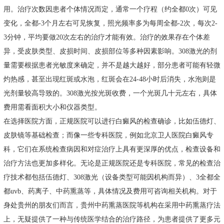
用。治疗次数因患者个体情况而定，通常一个疗程（约全都0次）可见
变化，全都-3个月左右可见恢复，照光频率多为每周全都-2次，每次2-
3分钟，平均要做20次左右的治疗才能有效。治疗的效果存在个体差
异，受皮肤类型、皮损时间、皮损部位等多种因素影响。308激光的剂
量需要根据患者光敏度来确定，并不是越大越好，部分患者可能有轻微
灼热感，甚至出现红斑或水泡，红斑会在24-48小时后消失，水泡则是
光剂量较高导致的。308激光按光斑收费，一个光斑几十元左右，具体
费用需看面积大小和仪器类型。
在选择医院方面，正规医院可以进行白癜风的检查确诊，比如伍德灯、
皮肤镜等基础检查；而像一些专科医院，例如北京卫人医院白癜风专
科，它们在系统检查病因和对症治疗上具有更深厚的优点，检查设备和
治疗方法也更加多样化。无论是正规医院还是专科医院，常见的检查治
疗技术都包括伍德灯、308激光（设备类型可能因机构而异）、3全都全
都uvb、药离子、中药熏蒸等，具体情况及费用可咨询相关机构。对于
身处贵州的朋友们而言，贵州中药熏蒸医院等机构在采用中药熏蒸疗法
上，无疑提供了一种与传统医学结合的治疗路径，为患者提供了更多元