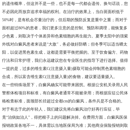
的遗传概率，但这并不是一些，也不是每一代都会遗传。换句话说，您
不必因此而放弃追求幸福的权利。在治疗的效果上，当白斑面积低于
50%时，是有机会尽量治疗的，但后期的预防反复是重中之重；而对于
面积超过80%的患者，我们更多注意的是控制、预防和调理，能恢复多
少色素，则取决于个体差异和色素细胞的再生能力。夏季太阳中的强紫
外线对白癜风患者来说是“大敌”，务必做好防晒；但冬季可以适当晒太
阳，以促进黑色素生成，这都是需要平衡把握的。至于饮食偏方、药物
疗法和日常护理，我们永远建议您在专业医生的指导下进行选择。值得
一提的是，过多的维生素C(注意摄入量)摄取可能会抑制黑色素细胞的
合成，所以富含维生素C(注意摄入量)的食物，建议要适量摄入。
在一些特殊场景下，白癜风确实可能带来困扰。根据公安机关录用人民
警察体检项目和标准，有白癜风者通常不能被录用；而根据应征公民体
格检查标准，面颈部长径超过全都cm的白癜风，条件兵是不合格的。
对于有志于此的年轻人，我们建议先将白癜风治疗好再行应征，毕
竟“治病如治人”，得把根子上的问题解决掉。在费用方面，白癜风医保
报销政策各地不一，具体需以当地医保局为准；其他商业保险报销则取