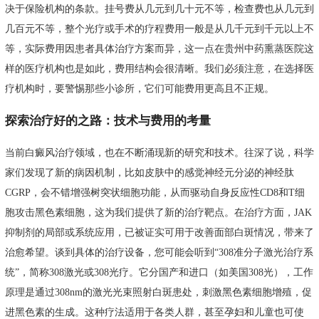
决于保险机构的条款。挂号费从几元到几十元不等，检查费也从几元到
几百元不等，整个光疗或手术的疗程费用一般是从几千元到千元以上不
等，实际费用因患者具体治疗方案而异，这一点在贵州中药熏蒸医院这
样的医疗机构也是如此，费用结构会很清晰。我们必须注意，在选择医
疗机构时，要警惕那些小诊所，它们可能费用更高且不正规。
探索治疗好的之路：技术与费用的考量
当前白癜风治疗领域，也在不断涌现新的研究和技术。往深了说，科学
家们发现了新的病因机制，比如皮肤中的感觉神经元分泌的神经肽
CGRP，会不错增强树突状细胞功能，从而驱动自身反应性CD8和T细
胞攻击黑色素细胞，这为我们提供了新的治疗靶点。在治疗方面，JAK
抑制剂的局部或系统应用，已被证实可用于改善面部白斑情况，带来了
治愈希望。谈到具体的治疗设备，您可能会听到“308准分子激光治疗系
统”，简称308激光或308光疗。它分国产和进口（如美国308光），工作
原理是通过308nm的激光光束照射白斑患处，刺激黑色素细胞增殖，促
进黑色素的生成。这种疗法适用于各类人群，甚至孕妇和儿童也可使