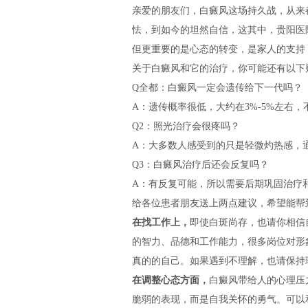
亲爱的朋友们，白癜风这场持久战，从来
怯，到如今的坦然自信，这其中，贵阳医
但更重要的是心态的转变，是家人的支持
关于白癜风和它的治疗，你可能还有以下
Q全都：白癜风一定会遗传给下一代吗？
A：遗传概率很低，大约在3%-5%左右
Q2：照光治疗会很疼吗？
A：大多数人感受到的只是轻微灼热感，
Q3：白癜风治疗后还会反复吗？
A：有反复可能，所以需要后期巩固治疗
给各位患者朋友送上两点建议，希望能帮
在找工作上，
即使白斑尚存，也请你相信
的智力、品德和工作能力，很多岗位对形
真的的自己。如果遇到不理解，也请保持
在调整心态方面，
白癜风带给人的心理压
脆弱的表现，而是自我关怀的勇气。可以