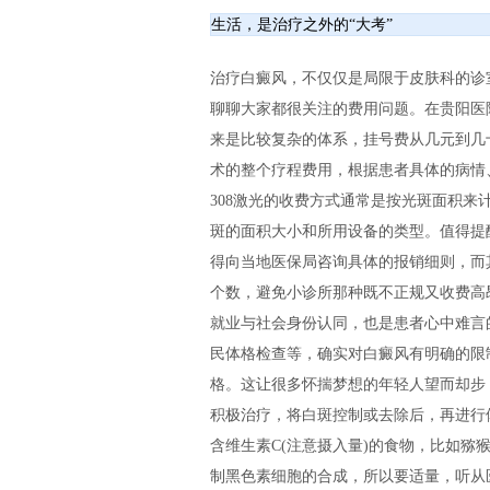
生活，是治疗之外的“大考”
治疗白癜风，不仅仅是局限于皮肤科的诊
聊聊大家都很关注的费用问题。在贵阳医
来是比较复杂的体系，挂号费从几元到几
术的整个疗程费用，根据患者具体的病情
308激光的收费方式通常是按光斑面积
斑的面积大小和所用设备的类型。值得提
得向当地医保局咨询具体的报销细则，而
个数，避免小诊所那种既不正规又收费高昂
就业与社会身份认同，也是患者心中难言
民体格检查等，确实对白癜风有明确的限
格。这让很多怀揣梦想的年轻人望而却步
积极治疗，将白斑控制或去除后，再进行
含维生素C(注意摄入量)的食物，比如
制黑色素细胞的合成，所以要适量，听从