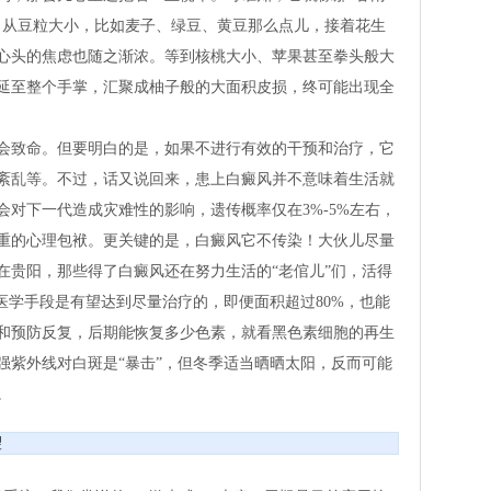
，从豆粒大小，比如麦子、绿豆、黄豆那么点儿，接着花生
心头的焦虑也随之渐浓。等到核桃大小、苹果甚至拳头般大
延至整个手掌，汇聚成柚子般的大面积皮损，终可能出现全
会致命。但要明白的是，如果不进行有效的干预和治疗，它
紊乱等。不过，话又说回来，患上白癜风并不意味着生活就
对下一代造成灾难性的影响，遗传概率仅在3%-5%左右，
重的心理包袱。更关键的是，白癜风它不传染！大伙儿尽量
在贵阳，那些得了白癜风还在努力生活的“老倌儿”们，活得
医学手段是有望达到尽量治疗的，即便面积超过80%，也能
和预防反复，后期能恢复多少色素，就看黑色素细胞的再生
强紫外线对白斑是“暴击”，但冬季适当晒晒太阳，反而可能
。
望