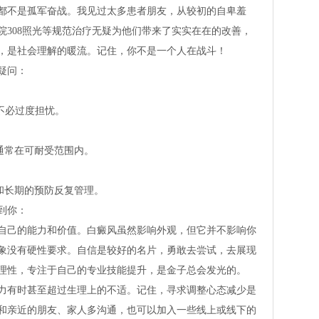
都不是孤军奋战。我见过太多患者朋友，从较初的自卑羞
院308照光等规范治疗无疑为他们带来了实实在在的改善，
，是社会理解的暖流。记住，你不是一个人在战斗！
疑问：
，不必过度担忧。
通常在可耐受范围内。
和长期的预防反复管理。
到你：
自己的能力和价值。白癜风虽然影响外观，但它并不影响你
象没有硬性要求。自信是较好的名片，勇敢去尝试，去展现
理性，专注于自己的专业技能提升，是金子总会发光的。
力有时甚至超过生理上的不适。记住，寻求调整心态减少是
和亲近的朋友、家人多沟通，也可以加入一些线上或线下的