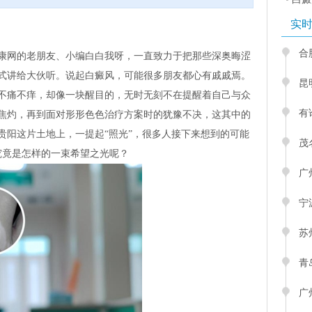
实
合
康网的老朋友、小编白白我呀，一直致力于把那些深奥晦涩
式讲给大伙听。说起白癜风，可能很多朋友都心有戚戚焉。
昆
不痛不痒，却像一块醒目的，无时无刻不在提醒着自己与众
有
焦灼，再到面对形形色色治疗方案时的犹豫不决，这其中的
贵阳这片土地上，一提起“照光”，很多人接下来想到的可能
茂
究竟是怎样的一束希望之光呢？
广
宁
苏
青
广