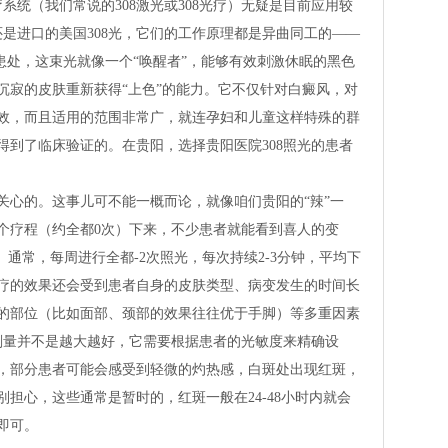
系统（我们常说的308激光或308光疗）无疑是目前应用较
还是进口的美国308光，它们的工作原理都是异曲同工的——
斑患处，这束光就像一个“唤醒者”，能够有效刺激休眠的黑色
沉寂的皮肤重新获得“上色”的能力。它不仅针对白癜风，对
效，而且适用的范围非常广，就连孕妇和儿童这样特殊的群
得到了临床验证的。在贵阳，选择贵阳医院308照光的患者
关心的。这事儿可不能一概而论，就像咱们贵阳的“辣”一
个疗程（约全都0次）下来，不少患者就能看到喜人的变
。通常，每周进行全都-2次照光，每次持续2-3分钟，平均下
治疗的效果还会受到患者自身的皮肤类型、病变发生的时间长
的部位（比如面部、颈部的效果往往优于手脚）等多重因素
的剂量并不是越大越好，它需要根据患者的光敏度来精确设
，部分患者可能会感受到轻微的灼热感，白斑处出现红斑，
担心，这些通常是暂时的，红斑一般在24-48小时内就会
即可。