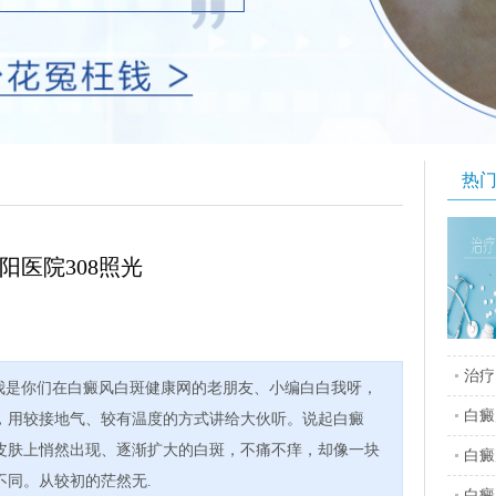
热
阳医院308照光
治疗
，我是你们在白癜风白斑健康网的老朋友、小编白白我呀，
白癜
，用较接地气、较有温度的方式讲给大伙听。说起白癜
皮肤上悄然出现、逐渐扩大的白斑，不痛不痒，却像一块
白癜
不同。从较初的茫然无.
白癜