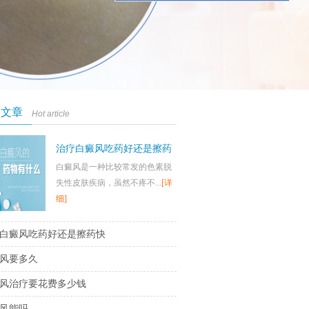
门文章
Hot article
治疗白癜风吃药好还是擦药
白癜风是一种比较常发的色素脱
快
失性皮肤疾病，虽然不疼不...
[详
细]
白癜风吃药好还是擦药快
风要多久
风治疗要花费多少钱
风能吗