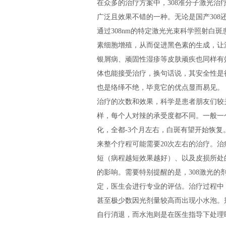
在众多的治疗方案中，308准分子激光治疗
广泛且效果不错的一种。无论是国产308
通过308nm的特定激光光束科学照射白
素细胞增殖，从而促进黑色素的生成，让
银屑病、顽固性湿疹等皮肤顽疾也同样有
体也能接受治疗，换句话说，其安全性是
也是络绎不绝，毕竟它的优点显而易见。
治疗的次数和效果，科学是患者朋友们较
样，每个人对辣的承受度都不同。一般一
化，全都-3个月左右，白斑有望开始恢复
来整个疗程可能需要20次左右的治疗。
短（病程越短效果越好）、以及皮损所处
的影响。需要特别提醒的是，308激光
定，医生会进行专业的评估。治疗过程中
甚至极少数因光剂量较高而出现小水泡。别
自行消退，而水泡则是在医生指导下处理