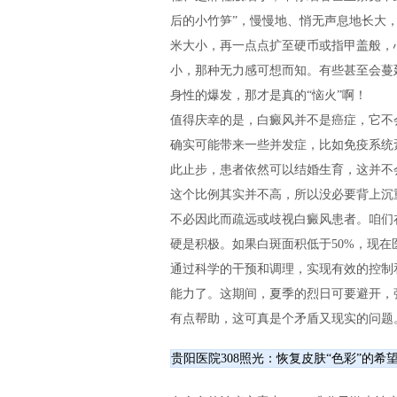
后的小竹笋”，慢慢地、悄无声息地长大
米大小，再一点点扩至硬币或指甲盖般，
小，那种无力感可想而知。有些甚至会蔓
身性的爆发，那才是真的“恼火”啊！
值得庆幸的是，白癜风并不是癌症，它不
确实可能带来一些并发症，比如免疫系统
此止步，患者依然可以结婚生育，这并不会
这个比例其实并不高，所以没必要背上沉
不必因此而疏远或歧视白癜风患者。咱们
硬是积极。如果白斑面积低于50%，现在
通过科学的干预和调理，实现有效的控制
能力了。这期间，夏季的烈日可要避开，
有点帮助，这可真是个矛盾又现实的问题
贵阳医院308照光：恢复皮肤“色彩”的希