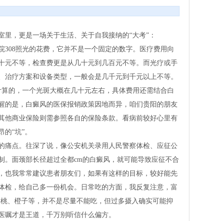
室里，更是一场关于生活、关于自我接纳的“大考”：
院308照光的花费，它并不是一个固定的数字。医疗费用向
十元不等，检查费更是从几十元到几百元不等。而光疗或手
、治疗方案和设备类型，一般会是几千元到千元以上不等。
来计算的，一个光斑大概在几十元左右，具体费用还需结合白
醒的是，白癜风的医保报销政策因地而异，咱们贵阳的朋友
其他商业保险则需参照各自的保险条款。看病前较好心里有
的“坑”。
的痛点。往深了说，像公安机关录用人民警察体检、应征公
制。面颈部长径超过全都cm的白癜风，就可能导致应征不合
，也我常常建议患者朋友们，如果有这样的目标，较好能先
体检，给自己多一份机会。日常吃的方面，我反复注意，富
猕猴桃、橙子等，并不是尽量不能吃，但过多摄入确实可能抑
医嘱才是王道，千万别听信什么偏方。