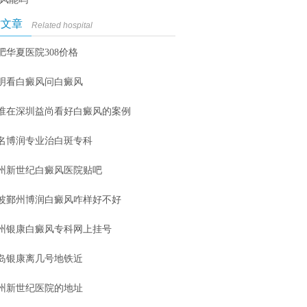
时文章
Related hospital
肥华夏医院308价格
明看白癜风问白癜风
谁在深圳益尚看好白癜风的案例
名博润专业治白斑专科
州新世纪白癜风医院贴吧
波鄞州博润白癜风咋样好不好
州银康白癜风专科网上挂号
岛银康离几号地铁近
州新世纪医院的地址