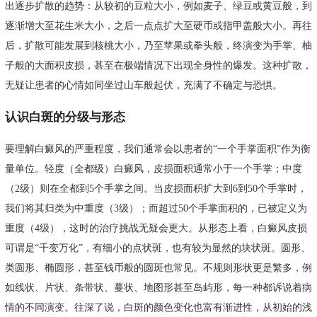
出逐步扩散的趋势：从较初的豆粒大小，例如麦子、绿豆或黄豆般，到
逐渐增大至花生米大小，之后一点点扩大至硬币或指甲盖般大小。再往
后，扩散可能发展到核桃大小，乃至苹果或拳头般，终演变为手掌、柚
子般的大面积皮损，甚至在极端情况下出现全身性的爆发。这种扩散，
无疑让患者的心情如同坐过山车般起伏，充满了不确定与恐惧。
认识白斑的分级与形态
要理解白癜风的严重程度，我们通常会以患者的“一个手掌面积”作为衡
量单位。轻度（全都级）白癜风，皮损面积通常小于一个手掌；中度
（2级）则在全都到5个手掌之间。当皮损面积扩大到6到50个手掌时，
我们将其归类为中重度（3级）；而超过50个手掌面积的，已被定义为
重度（4级），这时的治疗挑战无疑会更大。从形态上看，白癜风皮损
可谓是“千变万化”，有细小的点状斑，也有较为显然的块状斑。圆形、
类圆形、椭圆形，甚至钱币般的圆斑也常见。不规则形状更是繁多，例
如线状、片状、条带状、蔓状、地图形甚至岛屿形，每一种都诉说着病
情的不同演变。往深了说，白斑的颜色变化也富有渐进性，从初始的浅