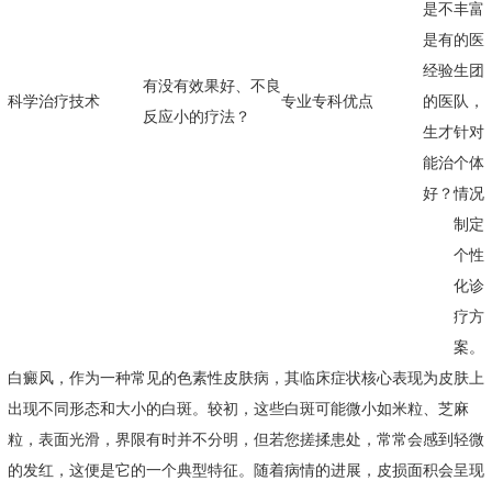
是不
丰富
是有
的医
经验
生团
有没有效果好、不良
科学治疗技术
专业专科优点
的医
队，
反应小的疗法？
生才
针对
能治
个体
好？
情况
制定
个性
化诊
疗方
案。
白癜风，作为一种常见的色素性皮肤病，其临床症状核心表现为皮肤上
出现不同形态和大小的白斑。较初，这些白斑可能微小如米粒、芝麻
粒，表面光滑，界限有时并不分明，但若您搓揉患处，常常会感到轻微
的发红，这便是它的一个典型特征。随着病情的进展，皮损面积会呈现