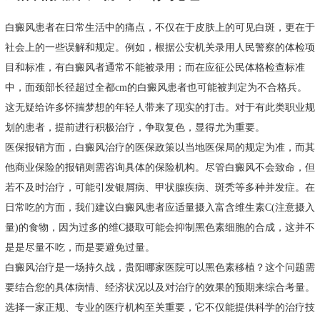
白癜风患者在日常生活中的痛点，不仅在于皮肤上的可见白斑，更在于
社会上的一些误解和规定。例如，根据公安机关录用人民警察的体检项
目和标准，有白癜风者通常不能被录用；而在应征公民体格检查标准
中，面颈部长径超过全都cm的白癜风患者也可能被判定为不合格兵。
这无疑给许多怀揣梦想的年轻人带来了现实的打击。对于有此类职业规
划的患者，提前进行积极治疗，争取复色，显得尤为重要。
医保报销方面，白癜风治疗的医保政策以当地医保局的规定为准，而其
他商业保险的报销则需咨询具体的保险机构。尽管白癜风不会致命，但
若不及时治疗，可能引发银屑病、甲状腺疾病、斑秃等多种并发症。在
日常吃的方面，我们建议白癜风患者应适量摄入富含维生素C(注意摄入
量)的食物，因为过多的维C摄取可能会抑制黑色素细胞的合成，这并不
是是尽量不吃，而是要避免过量。
白癜风治疗是一场持久战，贵阳哪家医院可以黑色素移植？这个问题需
要结合您的具体病情、经济状况以及对治疗的效果的预期来综合考量。
选择一家正规、专业的医疗机构至关重要，它不仅能提供科学的治疗技