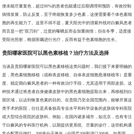
便未能尽量复色，超过80%的患者也能通过后期调理和预防，有效控制
病情发展，防止反复，至于终能恢复多少色素，这便需要看个体色素细
胞的再生能力了。这里不得不提，夏天阳光中的强紫外线对白癜风患者
而言是一把“双刃剑”，过度的曝晒反而会加重病情；但在冬季，适度接
受阳光照射，根据医嘱进行光疗，反而有益于色素细胞的生长。
贵阳哪家医院可以黑色素移植？治疗方法及选择
当谈及贵阳哪家医院可以黑色素移植这类问题时，我们接下来要明确的
是，黑色素细胞移植（或称表皮移植、自体表皮细胞悬液移植等）是重
度、稳定期白癜风患者的一种有效治疗手段，尤其适用于局部皮损。这
种技术通过将患者自身健康皮肤中的黑色素细胞提取出来，再移植到白
斑区域，以达到恢复色素的目的。在贵阳乃至全国范围内，能够开展这
类手术的医院，往往是具备较高专业水平和科学设备的皮肤病专科医院
或大型综合医院的皮肤科。例如，在国内诸多城市，如北京，也有专注
于白癜风的专科医疗机构，以期提供更系统、尽量的诊疗，这些机构通
常会配置伍德灯、308准分子激光（分国产308和进口308光，如美国