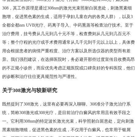
308，其工作原理是通过308nm的激光光束照射白斑患处，刺激黑素细
胞增，促进黑色素的生成，适用于孕妇儿童在内的各类人群），以及3
全都全都nm UVB光疗、药离子导入、中药熏蒸等检查治疗技术。至于
治疗费用，挂号费从几元到几十元不等，检查费则从几元到几百元不
等；整个疗程的光疗或手术费用通常从几千元到千元以上以上，具体费
用会根据患者的病情严重程度、治疗方案以及所选仪器的类型而有差
异。我们强烈建议，在选择医院时，务必避开那些过度宣传且收费高昂
的不正规小诊所，而应优先考虑正规医院或口碑良好的专科医院，他们
的诊断和治疗往往更具规范性与严谨性。
关于308激光与较新研究
既然提到了308激光，这里有必要再深入聊聊。308准分子激光治疗系
统，简称308激光或308光疗，是目前治疗白癜风的常用且有效手段之
一。它利用308nm的特定波长激光光束，科学照射白斑患处，定向刺激
黑素细胞增殖，促进黑色素的生成，不仅用于白癜风，也常用于银屑