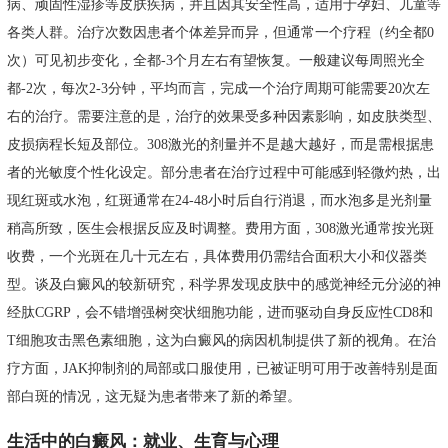
病、顽固性湿疹等皮肤疾病，并且因其安全性高，适用于孕妇、儿童等
各类人群。治疗次数因患者个体差异而异，但通常一个疗程（约全都0
次）可见初步变化，全都-3个月左右有望恢复。一般建议每周照光全
都-2次，每次2-3分钟，平均而言，完成一个治疗周期可能需要20次左
右的治疗。需要注意的是，治疗的效果受多种因素影响，如皮肤类型、
皮损病程长短及部位。308激光的剂量并不是越大越好，而是需根据患
者的光敏度个性化设定。部分患者在治疗过程中可能感到轻微灼热，出
现红斑或水泡，红斑通常在24-48小时后自行消退，而水泡多是光剂量
稍高所致，医生会根据反应及时调整。费用方面，308激光通常按光斑
收费，一个光斑在几十元左右，具体费用仍需结合面积大小和仪器类
型。谈及白癜风的较新研究，科学界发现皮肤中的感觉神经元分泌的神
经肽CGRP，会不错增强树突状细胞功能，进而驱动自身反应性CD8和
T细胞攻击黑色素细胞，这为白癜风的病因机制提供了新的视角。在治
疗方面，JAK抑制剂的局部或口服使用，已被证明可用于改善特别是面
部白斑的情况，这无疑为患者带来了新的希望。
生活中的白癜风：就业、生育与心理