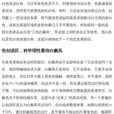
白色或淡白色，与正常肤色差异不大，到逐渐转为灰白色，色素减退程
度加深，进而变为更显然的乳白色。有时，它还会呈现出暗云白色，如
同蒙上一层淡淡的灰雾，终可能演变成如同瓷器表面般洁白无瑕的瓷白
色，这标志着该区域的皮肤色素已几乎尽量脱失。特别值得一提的是，
部分患者还会出现“三色白癜风”，即皮肤上同时存在正常肤色、浅白色
以及乳白色或瓷白色，这提示病情处于一个动态发展阶段。
告别误区，科学理性看待白癜风
许多患者都会有这样的疑问：白癜风会不会影响生命？它会传染吗？在
此，我想明确地告诉大家，白癜风不是癌症，它不会致命。它更不会传
染给他人，所以日常与家人朋友的接触，请您放宽心。关于遗传，虽然
存在3%-5%的遗传概率，但这并不是一些，而且通过规范治疗和后期
干预，可以有效降低发病风险。对于渴望拥有完整家庭的患者而言，白
癜风并不影响结婚生育，这是许多“过来人”的真实经验。另一个普遍的
认知误区是认为白癜风无法治疗，但从临床数据来看，如果白斑面积小
于50%，通过积极规范的治疗，是尽量有可能达到尽量复色的。晚期即