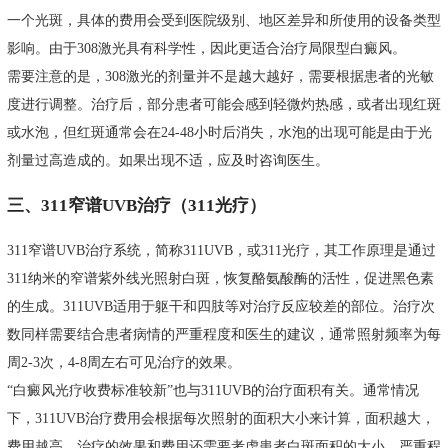
一个光斑，具体的费用会受到医院级别、地区差异和所使用的设备类型
影响。由于308激光具有科学性，因此更适合治疗局限型白癜风。
需要注意的是，308激光的剂量并不是越大越好，需要根据患者的光敏
度进行调整。治疗后，部分患者可能会感到轻微灼热感，或者出现红斑
或水泡，但红斑通常会在24-48小时后消失，水泡的出现可能是由于光
剂量过高造成的。如果出现不适，应及时咨询医生。
三、311窄谱UVB治疗（311光疗）
311窄谱UVB治疗系统，简称311UVB，或311光疗，其工作原理是通过
311纳米的窄谱紫外线光照射白斑，恢复酪氨酸酶的活性，促进黑色素
的生成。311UVB适用于躯干和四肢等对治疗反应较差的部位。治疗次
数同样需要结合患者病情的严重程度和医生的建议，通常照射频率为每
周2-3次，4-8周左右可见治疗的效果。
“白癜风光疗收费标准较新”也与311UVB的治疗面积有关。通常情况
下，311UVB治疗费用会根据每次照射的面积大小来计算，面积越大，
费用越高。治疗的效果和费用还需要考虑患者白斑面积的大小、严重程