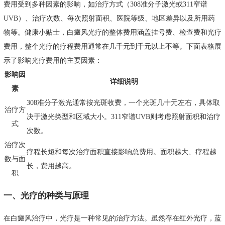
费用受到多种因素的影响，如治疗方式（308准分子激光或311窄谱
UVB）、治疗次数、每次照射面积、医院等级、地区差异以及所用药
物等。健康小贴士，白癜风光疗的整体费用涵盖挂号费、检查费和光疗
费用，整个光疗的疗程费用通常在几千元到千元以上不等。下面表格展
示了影响光疗费用的主要因素：
影响因
详细说明
素
308准分子激光通常按光斑收费，一个光斑几十元左右，具体取
治疗方
决于激光类型和区域大小。311窄谱UVB则考虑照射面积和治疗
式
次数。
治疗次
疗程长短和每次治疗面积直接影响总费用。面积越大、疗程越
数与面
长，费用越高。
积
一、光疗的种类与原理
在白癜风治疗中，光疗是一种常见的治疗方法。虽然存在红外光疗，蓝