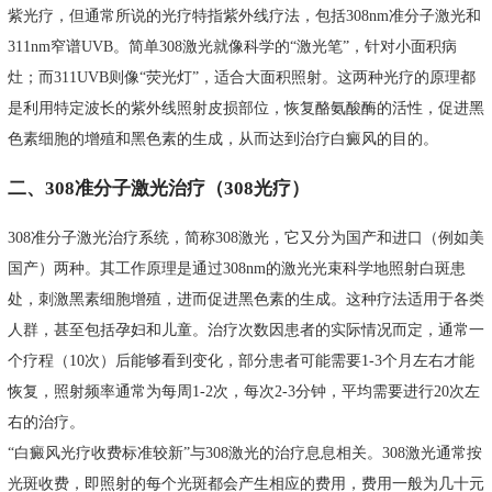
紫光疗，但通常所说的光疗特指紫外线疗法，包括308nm准分子激光和
311nm窄谱UVB。简单308激光就像科学的“激光笔”，针对小面积病
灶；而311UVB则像“荧光灯”，适合大面积照射。这两种光疗的原理都
是利用特定波长的紫外线照射皮损部位，恢复酪氨酸酶的活性，促进黑
色素细胞的增殖和黑色素的生成，从而达到治疗白癜风的目的。
二、308准分子激光治疗（308光疗）
308准分子激光治疗系统，简称308激光，它又分为国产和进口（例如美
国产）两种。其工作原理是通过308nm的激光光束科学地照射白斑患
处，刺激黑素细胞增殖，进而促进黑色素的生成。这种疗法适用于各类
人群，甚至包括孕妇和儿童。治疗次数因患者的实际情况而定，通常一
个疗程（10次）后能够看到变化，部分患者可能需要1-3个月左右才能
恢复，照射频率通常为每周1-2次，每次2-3分钟，平均需要进行20次左
右的治疗。
“白癜风光疗收费标准较新”与308激光的治疗息息相关。308激光通常按
光斑收费，即照射的每个光斑都会产生相应的费用，费用一般为几十元