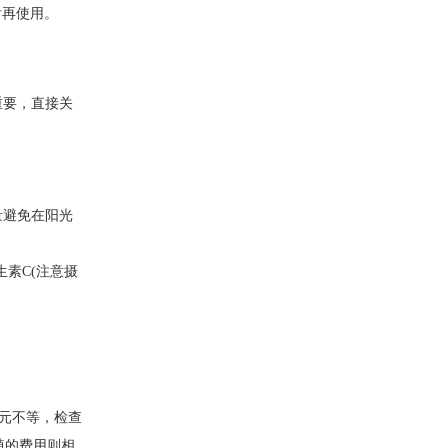
后再使用。
重要，直接关
量避免在阳光
素C(注意摄
元不等，检查
植的费用则相