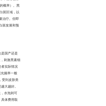
%的概率）。黑
白斑区域，以
量治疗。但即
白斑发展和预
论是国产还是
处，刺激黑素细
患者实际情况
照光频率一般
异，受到皮肤类
是越大越好。
失，水泡则可
，具体费用取