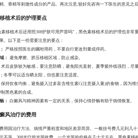
精、香精等刺激性成分的产品。再次注意,较好先咨询一下医生的意见之
移植术后的护理要点
色素移植术后还用照308护肤可用芦荟吗”，黑色素移植术后的护理也非常
果。以下是一些需要注意的要点：
药：
严格按照医生的嘱咐用药，不要自行更改剂量或停药。
区域：
避免摩擦、挤压移植区域，防止感染。
术后皮肤较为敏感，要注意防晒，避免阳光直射。夏季紫外线强烈，尽
；冬季可以适当晒太阳，但也要注意适度。
保持饮食均衡，避免摄入过多富含维生素C(注意摄入量)的食物，因为维生
抑制黑色素的合成。
舒畅：
白癜风与精神因素有一定的关系，保持心情舒畅有助于病情恢复。
癜风治疗的费用
费用因治疗方法、病情严重程度和地区差异而异。一般挂号费几元到几十
元不等。308光疗按光斑收费，一个光斑的价格在几十元左右。黑色素移