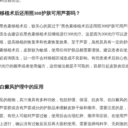
和仪器类型。
移植术后还用照308护肤可用芦荟吗？
黑色素移植术后，较关心的莫过于“黑色素移植术后还用照308护肤可用芦
医生会建议在黑色素移植术后继续进行308光疗。这是因为308光疗可以
殖，提高移植的恢复率和色素恢复效果。至于芦荟，虽然其具有一定的舒
素移植术后，皮肤较为敏感，使用任何护肤品都需要谨慎。建议患者在使
必咨询医生，以一些不会对移植区域造成不良影响。有些患者术后担心色
08光疗的频率或者使用偏方，这些做法都是不可取的，容易引起皮肤炎症
白癜风护理中的应用
见的植物，其汁液具有多种功效，包括舒缓、保湿、抗炎等。在白癜风的
芦荟胶或含有芦荟成分的护肤品来缓解皮肤干燥和瘙痒。需要注意的是，
荟。有些人可能对芦荟过敏，使用后会出现红肿、瘙痒等症状。在使用芦
上进行，确认没有过敏反应后再大面积使用。需要选择纯科学、无刺激的