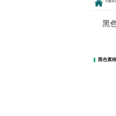
白癜风
黑
黑色素移