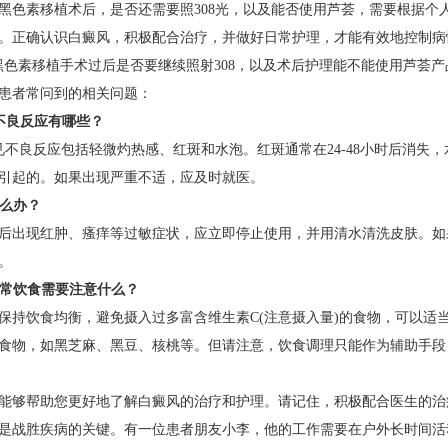
黑色素移植术后，是否还需要照308光，以及能否使用芦荟，需要根据个
。正确认识白癜风，积极配合治疗，并做好日常护理，才能有效地控制病
黑色素移植手术过后是否要继续照射308，以及术后护理能不能使用芦荟产
患者常问到的相关问题：
疗的不良反应有哪些？
常见不良反应包括轻微灼热感、红斑和水泡。红斑通常在24-48小时后消失
引起的。如果出现严重不适，应及时就医。
怎么办？
后出现红肿、瘙痒等过敏症状，应立即停止使用，并用清水清洗皮肤。如
。
的日常饮食需要注意什么？
保持饮食均衡，避免摄入过多富含维生素C(注意摄入量)的食物，可以适
食物，如黑芝麻、黑豆、核桃等。但请注意，饮食调理只能作为辅助手段
能够帮助您更好地了解白癜风的治疗和护理。请记住，积极配合医生的治
是战胜疾病的关键。有一位患者朋友小李，他的工作需要在户外长时间活