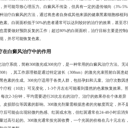
，并可能导致心理压力。白癜风不传染，但具有一定的遗传倾向（3%-5
种治疗白癜风的方法，通过将患者自身或其他来源的健康黑素细胞移植到
色素。白斑面积低于50%的患者通常可以达到较好的治疗的效果，甚至尽
也需要做好预防反复的工作；超过80%的白斑面积，治疗目标主要是控制
现，并尽可能恢复色素。
光疗在白癜风治疗中的作用
激光治疗系统，简称308激光或308光疗，是一种常用的白癜风治疗方法。无
308），其工作原理都是通过特定波长（308nm）的激光光束照射白斑患
黑色素的生成。308光疗适用于各类人群，包括孕妇和儿童。治疗次数因
个疗程（10次）可见变化，1-3个月左右可能看到显然的色素恢复效果。
次，每次2-3分钟，平均需要进行20次左右的治疗。治疗的效果存在个体差
、皮损部位等因素的影响。308激光剂量需根据患者的光敏度而定，并不
疗后可能会出现轻微灼热感、红斑或水泡，但红斑通常在24-48小时后消
量过高引起的。308激光通常按光斑收费，一个光斑的价格在几十元左右