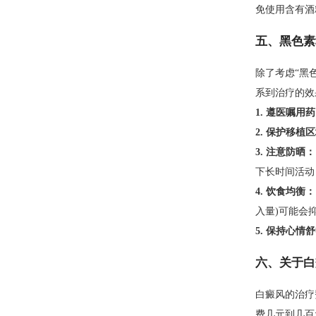
免使用含有酒
五、黑色素
除了考虑“黑
系到治疗的效
1. 遵医嘱用
2. 保护移植
3. 注意防晒：
下长时间活动
4. 饮食均衡：
入量)可能会
5. 保持心情
六、关于白
白癜风的治疗
费几元到几百