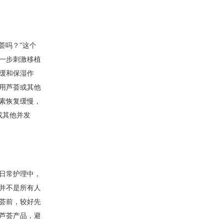
荟吗？”这个
进一步刺激移植
缓和保湿作
用芦荟或其他
素恢复缓慢，
或其他并发
日常护理中，
并不是所有人
荟前，较好先
芦荟产品，避