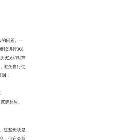
心的问题。一
续进行308
肤状况和对芦
，避免自行使
原则：
殖。
人皮肤反应。
。这些斑块是
命，但它会影