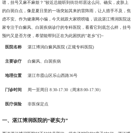
谱，挂号又麻不麻烦？”较近总能听到街坊邻居这么问。确实，皮肤上
的白斑白点，像是夏日里的一场突如其来的雷阵雨，让人措手不及，焦
虑不安。作为健康网小编，今天就跟大家唠唠嗑，说说湛江博润医院这
家专注于白癜风、白斑疾病诊疗的专科医院，看看它到底怎么样，挂号
预约又是否方便，希望能帮到正在为此困扰的“老乡”们~
医院名称
湛江博润白癜风医院 (正规专科医院)
主要诊疗
白癜风、白斑疾病
地理位置
湛江市霞山区乐山西路36号
门诊时间
周一至周日 8:30-17:30（周末8:00-17:30）
医疗保险
非医保定点
一、湛江博润医院的“硬实力”