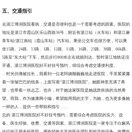
五、交通指引
去湛江博润医院看病，交通是否便利也是一个需要考虑的因素。医院的
地址是湛江市霞山区乐山西路36号，附近有湛江站（火车站）和湛江麻
章车站/湛江南站（霞山车站）汽车站。乘坐公交车也很方便，可以乘
坐15路、24路、13路、1路、12路、11路、16路、23路、38路、66k路、
5路至“东大站”下车，然后步行800米左右就能到达。暂时湛江地铁还没
开通。湛江博润医院好不好挂号预约，得综合考虑交通便利度。
…时光仿佛被拉长，我看到一位老阿姨颤巍巍地走进医院，手里紧紧攥
着一张皱巴巴的纸条，上面写着“湛江博润医院”。她眼神里充满了希
望，也带着一丝忐忑。也许，对于她这家医院是她战胜疾病的当然希
望。而我，作为健康网小编，希望能用我的文字，为她，也为更多像她
一样的人，提供一些帮助和指引……
总的 湛江博润医院好不好挂号预约，需要综合考虑医院的实力、设
备、医生经验、收费、交通等因素。湛江博润医院是一家专注于白癜风
诊疗的正规专科医院，拥有经验丰富的医生团队和科学的设备，收费也