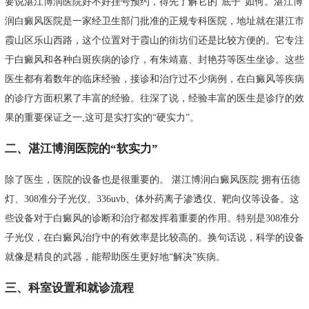
要说湛江博润医院好不好挂号预约，得先了解它的“底子”如何。湛江博
润白癜风医院是一家经卫生部门批准的正规专科医院，地址就在湛江市
霞山区乐山西路，这个位置对于霞山的街坊们还是比较方便的。它专注
于白癜风和各种白斑疾病的诊疗，有朱靖嘉、封艳芬等医生坐诊。这些
医生都有着数年的临床经验，接诊和治疗过不少病例，在白癜风等疾病
的诊疗方面积累了丰富的经验。往深了说，经验丰富的医生是诊疗的效
果的重要保证之一,这可是实打实的“硬实力”。
二、湛江博润医院的“软实力”
除了医生，医院的设备也是很重要的。 湛江博润白癜风医院 拥有伍德
灯、308准分子光仪、336uvb、体外药离子渗透仪、靶向仪等设备。这
些设备对于白癜风的诊断和治疗都发挥着重要的作用。特别是308准分
子光仪，在白癜风治疗中的有效率是比较高的。换句话说，科学的设备
就像是精良的武器，能帮助医生更好地“解决”疾病。
三、科室设置和就诊流程