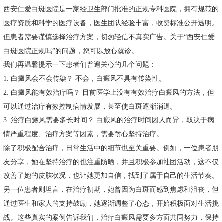
西安仁爱白斑医院是一家经卫生部门批准的正规专科医院，拥有规范的
医疗资质和科学的医疗设备，医生团队经验丰富，收费标准公开透明。
但患者需要谨慎选择治疗方案，切勿轻信不真实广告。关于“西安仁爱
白斑医院正规吗”的问题，您可以放心就诊。
我们再温馨提示一下患者们普遍关心的几个问题：
1. 白癜风会不会传染？ 不会，白癜风不具有传染性。
2. 白癜风能有效治疗吗？ 目前医学上没有有效治疗白癜风的方法，但
可以通过治疗有效控制病情发展，甚至使白斑逐渐消退。
3. 治疗白癜风需要多长时间？ 白癜风的治疗时间因人而异，取决于病
情严重程度、治疗方案等因素，需要耐心坚持治疗。
除了积极配合治疗，日常生活中的细节也至关重要。例如，一位患者朋
友分享，她在坚持治疗的也注重防晒，并且积极参加社团活动，这不仅
改善了她的皮肤状况，也让她更加自信，找到了属于自己的生活节奏。
另一位患者则坦言，在治疗初期，她曾因为白斑而感到焦虑和沮丧，但
通过医生和家人的支持鼓励，她逐渐调整了心态，开始积极面对生活挑
战。这些真实的案例告诉我们，治疗白癜风需要多方面共同努力，保持