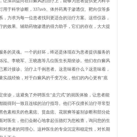
，让深圳益尚在白癜风的治疗上，能够为患者提供更为科学
用于科学诊断，337uvb、体外药离子渗透仪、靶向仪等多
系，力求为每一位患者找到更适合的治疗方案。这些仪器，
疗的效果、辅助药物渗透的得力助手，它们的存在，大大提
服务的灵魂。一个的好坏，终还是体现在为患者提供服务的
铄泓、李晓军、王晓惠等几位医生长期坐诊。他们在白癜风
已累计接诊、治疗上千例患者。这意味着什么？这意味着，
量实战经验，对于白癜风的千变万化，他们的内心更有“底
定坐诊，这避免了外聘医生“走穴式”的就医体验，让患者能
都能得到一致且连续的治疗指导。他们不仅擅长治疗寻常型
黑色素相关的色素痣、贫血痣、花斑癣等鉴别诊断和部分处
面对医生，他们会耐心地拿起伍德灯为您检查，询问您的生
和对患者的同理心。这种医生的专业沉淀和稳定性，对长期