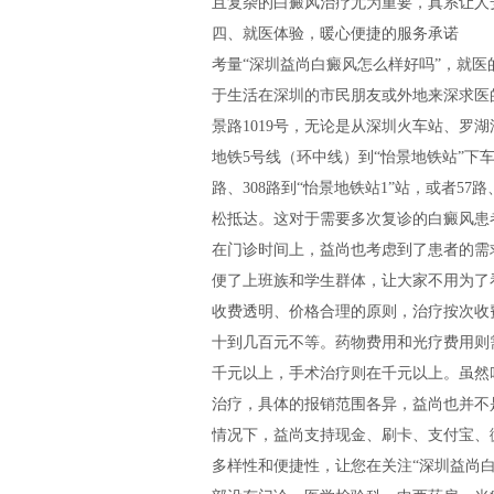
且复杂的白癜风治疗尤为重要，真系让人
四、就医体验，暖心便捷的服务承诺
考量“深圳益尚白癜风怎么样好吗”，就
于生活在深圳的市民朋友或外地来深求医
景路1019号，无论是从深圳火车站、罗
地铁5号线（环中线）到“怡景地铁站”下车
路、308路到“怡景地铁站1”站，或者57路
松抵达。这对于需要多次复诊的白癜风患
在门诊时间上，益尚也考虑到了患者的需
便了上班族和学生群体，让大家不用为了
收费透明、价格合理的原则，治疗按次收
十到几百元不等。药物费用和光疗费用则
千元以上，手术治疗则在千元以上。虽然
治疗，具体的报销范围各异，益尚也并不
情况下，益尚支持现金、刷卡、支付宝、
多样性和便捷性，让您在关注“深圳益尚