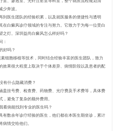
疗室、渗透室、无针注射室等科室，整个就医流程规划清
减少奔波。
再到医生团队的经验积累，以及就医服务的便捷性与透明
其在白癜风诊疗领域的专注与努力。它致力于为每一位受白
望之灯。深圳益尚白癜风怎么样好吗？
问：
真的好吗？
体黑素细胞移植等技术，同时结合经验丰富的医生团队，致力
的效果很大程度上取决于个体差异、病情阶段以及患者的配
有没有什么隐藏消费？
涵盖挂号费、检查费、药物费、光疗费及手术费等，具体费
式，避免了复杂的额外费用。
，我看病能找到专业的医生吗？
具有数余年诊疗经验的医生，他们都在本医生期坐诊，累计
将病情交给他们。