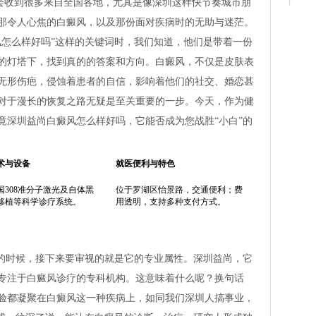
都会收到很多来自全国各地，尤其是像深圳这样快节奏城市朋
那令人心焦的白癜风，以及那份面对疾病时的无助与迷茫。
风怎么样好吗”这样的关键词时，我们知道，他们是带着一份
的灯塔下，找到真的的答案和方向。白癜风，不仅是皮肤表
无形伤疤，侵蚀着患者的自信，影响着他们的社交、婚恋甚
对于漫长的恢复之路无疑是至关重要的一步。今天，作为健
竟深圳益尚白癜风怎么样好吗，它能否成为您战胜“小白”的
术与设备
就医便利与特色
国308准分子激光及自体黑
位于罗湖区怡景路，交通便利；费
移植等科学诊疗系统。
用透明，支持多种支付方式。
”的时候，接下来要审视的就是它的专业属性。深圳益尚，它
专注于白癜风诊疗的专科机构。这意味着什么呢？换句话
验都凝聚在白癜风这一种疾病上，如同我们深圳人搞事业，