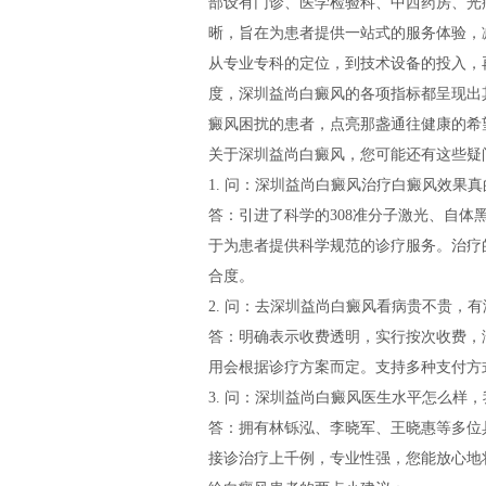
部设有门诊、医学检验科、中西药房、光
晰，旨在为患者提供一站式的服务体验，
从专业专科的定位，到技术设备的投入，
度，深圳益尚白癜风的各项指标都呈现出
癜风困扰的患者，点亮那盏通往健康的希
关于深圳益尚白癜风，您可能还有这些疑
1. 问：深圳益尚白癜风治疗白癜风效果
答：引进了科学的308准分子激光、自
于为患者提供科学规范的诊疗服务。治疗
合度。
2. 问：去深圳益尚白癜风看病贵不贵，
答：明确表示收费透明，实行按次收费，
用会根据诊疗方案而定。支持多种支付方
3. 问：深圳益尚白癜风医生水平怎么样
答：拥有林铄泓、李晓军、王晓惠等多位
接诊治疗上千例，专业性强，您能放心地