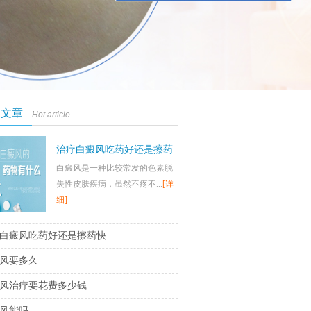
门文章
Hot article
治疗白癜风吃药好还是擦药
白癜风是一种比较常发的色素脱
快
失性皮肤疾病，虽然不疼不...
[详
细]
白癜风吃药好还是擦药快
风要多久
风治疗要花费多少钱
风能吗