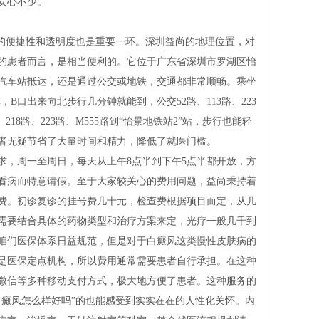
安心不少。
医的便捷性和透明度也是重要一环。深圳益尚的地理位置，对
的患者而言，是相当便利的。它位于广东省深圳市罗湖区怡
湖汽车站抵达，还是通过公交或地铁，交通都非常顺畅。乘坐
，B口出来向北步行几分钟就能到，公交52路、113路、223
、218路、223路、M555路到“怡景地铁站2”站，步行也能轻
者无疑节省了大量时间和精力，降低了就医门槛。
求，周一至周日，每天从上午8点半到下午5点半都开放，方
看病而特意请假。至于大家较关心的费用问题，益尚秉持着
费。初诊复诊的挂号费几十元，检查费根据项目而定，从几
需要结合具体的药物类型和治疗方案来定，光疗一般几千到
咱们医保体系日益规范，但是对于白癜风这类慢性皮肤病的
是医保定点机构，所以费用通常需要患者自行承担。在这种
微信等多种移动支付方式，极大地方便了患者。这种服务的
白癜风怎么样好吗”的也能感受到实实在在的人性化关怀。内