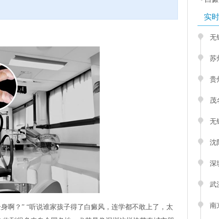
实
无
苏
贵
茂
无
沈
深
武
南
身啊？” “听说谁家孩子得了白癜风，连学都不敢上了，太