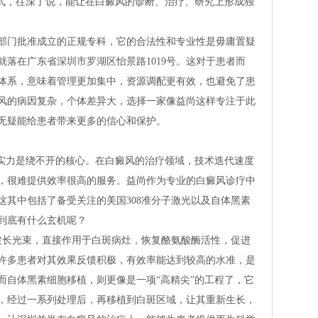
模式，往深了说，能让在白癜风的诊断、治疗、研究上形成独
部门批准成立的正规专科，它的合法性和专业性是毋庸置疑
落在广东省深圳市罗湖区怡景路1019号。这对于患者而
体系，意味着管理更加集中，资源调配更有效，也避免了患
风的病因复杂，个体差异大，选择一家像益尚这样专注于此
无疑能给患者带来更多的信心和保护。
术实力是绕不开的核心。在白癜风的治疗领域，技术迭代速度
，很难提供效率很高的服务。益尚作为专业的白癜风诊疗中
这其中包括了备受关注的美国308准分子激光以及自体黑素
到底有什么玄机呢？
定波长光束，直接作用于白斑病灶，恢复酪氨酸酶活性，促进
许多患者对其效果反馈积极，有效率能达到较高的水准，是
而自体黑素细胞移植，则更像是一项“高精尖”的工程了，它
，经过一系列处理后，再移植到白斑区域，让其重新生长，