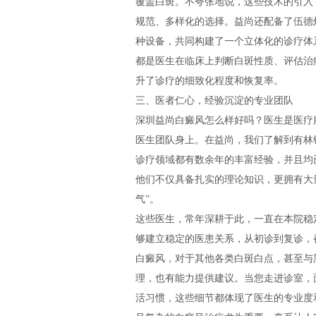
覆盖白斑。不夸张地说，这些技术的引入
规范、多样化的选择。益尚还配备了伍德灯
种设备，共同构建了一个立体化的诊疗体
都是医生在临床上判断白斑性质、评估治
升了诊疗的细致化程度和恢复率。
三、医者仁心，经验沉淀的专业团队
深圳益尚白癜风怎么样好吗？医生是医疗
医生团队身上。在益尚，我们了解到有林
诊疗领域都有数余年的丰富经验，并且均
他们不仅具备扎实的理论知识，更拥有大
气”。
这些医生，常年深耕于此，一直在本院稳
够建立稳定的医患关系，从初诊到复诊，
白癜风，对于其他各类白斑白点，甚至与
理，也有能力提供建议。当您走进诊室，
活习惯，这些细节都体现了医生的专业度