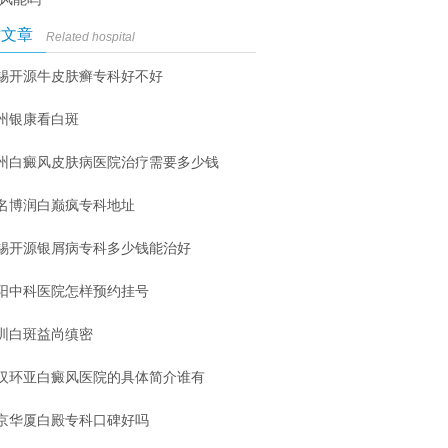
时文章
Related hospital
锡开源牛皮肤癣专科好不好
州银康看白斑
州白癜风皮肤病医院治疗需要多少钱
名博润白巅疯专科地址
锡开源银屑病专科多少钱能治好
阳中科医院怎样预约挂号
圳白斑益尚缜密
汉环亚白癜风医院的具体简介谁有
京华厦白殿专科口碑好吗