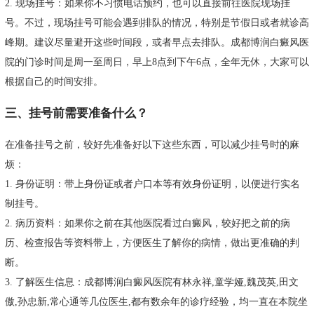
2. 现场挂号：如果你不习惯电话预约，也可以直接前往医院现场挂
号。不过，现场挂号可能会遇到排队的情况，特别是节假日或者就诊高
峰期。建议尽量避开这些时间段，或者早点去排队。成都博润白癜风医
院的门诊时间是周一至周日，早上8点到下午6点，全年无休，大家可以
根据自己的时间安排。
三、挂号前需要准备什么？
在准备挂号之前，较好先准备好以下这些东西，可以减少挂号时的麻
烦：
1. 身份证明：带上身份证或者户口本等有效身份证明，以便进行实名
制挂号。
2. 病历资料：如果你之前在其他医院看过白癜风，较好把之前的病
历、检查报告等资料带上，方便医生了解你的病情，做出更准确的判
断。
3. 了解医生信息：成都博润白癜风医院有林永祥,童学娅,魏茂英,田文
傲,孙忠新,常心通等几位医生,都有数余年的诊疗经验，均一直在本院坐