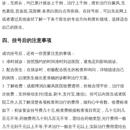
诊，无师从，均已累计接诊上千例，治疗上千例，擅长治疗白癜风,无
色素痣,贫血痣,花斑癣,各类白斑白点等疾病。在挂号前，可以先在网上
或者通过其他途径了解一下各个医生的专业方向和擅长领域，选择适合
自己的医生。
四、挂号后的注意事项
成功挂号后，还有一些需要注意的事项：
1. 准时就诊：按照预约的时间准时到达医院，避免迟到影响就诊。
2. 配合医生：在就诊时，积极配合医生的检查和询问，详细描述自己
的病情，以便医生做出更准确的诊断和治疗方案。
3. 了解收费：成都博润白癜风医院收费透明，价格合理平价，治疗按
次收费，支持移动支付(现金,刷卡,支付宝,微信)。你可以向医生或者医
院工作人员了解清楚各项检查和治疗的费用，做到心中有数。收费标准
如下：初诊复诊挂号费几十元;检查费根据检查项目而定，几十元到几
百元不等;药物费用几十到几百元不等，需结合药物类型;光疗费用一般
几千元到千元以上不等;手术治疗一般在千元以上;实际治疗费用需结合