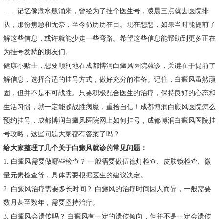
……记忆像潮水般涌来，曾经为了挂个医生号，凌晨三点就去医院排
队，那份焦急和无奈，至今仍历历在目。现在想想，如果当时能提前了
解这些信息，或许就能少走一些弯路。希望这些信息能帮助到更多正在
为挂号发愁的朋友们。
健康小贴士，想要顺利地在成都博润白癜风医院就诊，关键在于提前了
解信息，选择合适的挂号方式，做好充分的准备。记住，白癜风虽然顽
固，但并不是不可战胜。只要积极配合医生的治疗，保持良好的心态和
生活习惯，就一定能够战胜病魔，重拾自信！成都博润白癜风医院怎么
预约挂号，成都博润白癜风医院网上如何挂号，成都博润白癜风医院挂
号攻略，这些问题大家都有答案了吗？
给大家整理了几个关于白癜风就诊的常见问题：
1. 白癜风需要做哪些检查？ 一般需要做伍德灯检查、皮肤镜检查、微
量元素检查等，具体需要根据医生的建议决定。
2. 白癜风治疗需要多长时间？ 白癜风的治疗时间因人而异，一般需要
数月甚至数年，需要坚持治疗。
3. 白癜风会遗传吗？ 白癜风有一定的遗传倾向，但并不是一定会遗传