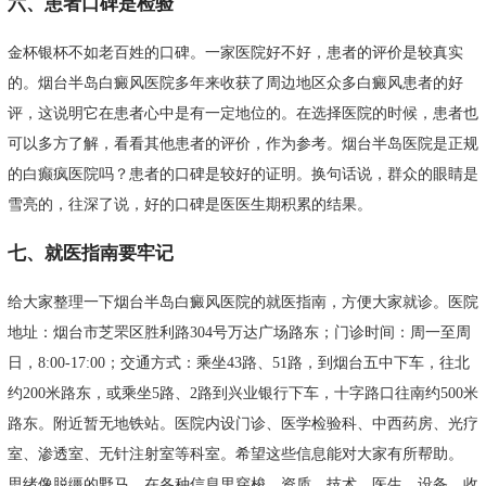
六、患者口碑是检验
金杯银杯不如老百姓的口碑。一家医院好不好，患者的评价是较真实
的。烟台半岛白癜风医院多年来收获了周边地区众多白癜风患者的好
评，这说明它在患者心中是有一定地位的。在选择医院的时候，患者也
可以多方了解，看看其他患者的评价，作为参考。烟台半岛医院是正规
的白癫疯医院吗？患者的口碑是较好的证明。换句话说，群众的眼睛是
雪亮的，往深了说，好的口碑是医医生期积累的结果。
七、就医指南要牢记
给大家整理一下烟台半岛白癜风医院的就医指南，方便大家就诊。医院
地址：烟台市芝罘区胜利路304号万达广场路东；门诊时间：周一至周
日，8:00-17:00；交通方式：乘坐43路、51路，到烟台五中下车，往北
约200米路东，或乘坐5路、2路到兴业银行下车，十字路口往南约500米
路东。附近暂无地铁站。医院内设门诊、医学检验科、中西药房、光疗
室、渗透室、无针注射室等科室。希望这些信息能对大家有所帮助。
思绪像脱缰的野马，在各种信息里穿梭，资质、技术、医生、设备、收