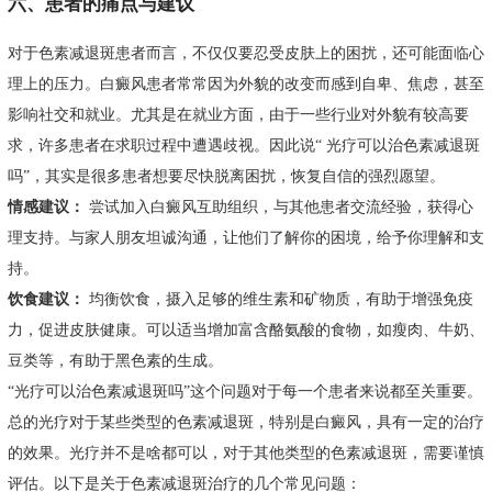
六、患者的痛点与建议
对于色素减退斑患者而言，不仅仅要忍受皮肤上的困扰，还可能面临心
理上的压力。白癜风患者常常因为外貌的改变而感到自卑、焦虑，甚至
影响社交和就业。尤其是在就业方面，由于一些行业对外貌有较高要
求，许多患者在求职过程中遭遇歧视。因此说“ 光疗可以治色素减退斑
吗”，其实是很多患者想要尽快脱离困扰，恢复自信的强烈愿望。
情感建议：
尝试加入白癜风互助组织，与其他患者交流经验，获得心
理支持。与家人朋友坦诚沟通，让他们了解你的困境，给予你理解和支
持。
饮食建议：
均衡饮食，摄入足够的维生素和矿物质，有助于增强免疫
力，促进皮肤健康。可以适当增加富含酪氨酸的食物，如瘦肉、牛奶、
豆类等，有助于黑色素的生成。
“光疗可以治色素减退斑吗”这个问题对于每一个患者来说都至关重要。
总的光疗对于某些类型的色素减退斑，特别是白癜风，具有一定的治疗
的效果。光疗并不是啥都可以，对于其他类型的色素减退斑，需要谨慎
评估。以下是关于色素减退斑治疗的几个常见问题：