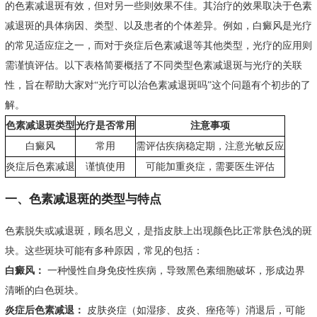
的色素减退斑有效，但对另一些则效果不佳。其治疗的效果取决于色素
减退斑的具体病因、类型、以及患者的个体差异。例如，白癜风是光疗
的常见适应症之一，而对于炎症后色素减退等其他类型，光疗的应用则
需谨慎评估。以下表格简要概括了不同类型色素减退斑与光疗的关联
性，旨在帮助大家对“光疗可以治色素减退斑吗”这个问题有个初步的了
解。
色素减退斑类型
光疗是否常用
注意事项
白癜风
常用
需评估疾病稳定期，注意光敏反应
炎症后色素减退
谨慎使用
可能加重炎症，需要医生评估
一、色素减退斑的类型与特点
色素脱失或减退斑，顾名思义，是指皮肤上出现颜色比正常肤色浅的斑
块。这些斑块可能有多种原因，常见的包括：
白癜风：
一种慢性自身免疫性疾病，导致黑色素细胞破坏，形成边界
清晰的白色斑块。
炎症后色素减退：
皮肤炎症（如湿疹、皮炎、痤疮等）消退后，可能