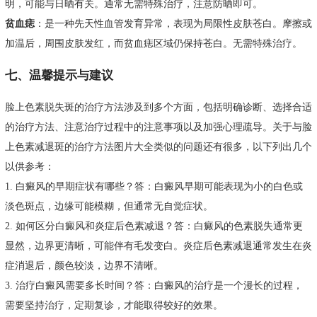
明，可能与日晒有关。通常无需特殊治疗，注意防晒即可。
贫血痣
：是一种先天性血管发育异常，表现为局限性皮肤苍白。摩擦或
加温后，周围皮肤发红，而贫血痣区域仍保持苍白。无需特殊治疗。
七、温馨提示与建议
脸上色素脱失斑的治疗方法涉及到多个方面，包括明确诊断、选择合适
的治疗方法、注意治疗过程中的注意事项以及加强心理疏导。关于与脸
上色素减退斑的治疗方法图片大全类似的问题还有很多，以下列出几个
以供参考：
1. 白癜风的早期症状有哪些？答：白癜风早期可能表现为小的白色或
淡色斑点，边缘可能模糊，但通常无自觉症状。
2. 如何区分白癜风和炎症后色素减退？答：白癜风的色素脱失通常更
显然，边界更清晰，可能伴有毛发变白。炎症后色素减退通常发生在炎
症消退后，颜色较淡，边界不清晰。
3. 治疗白癜风需要多长时间？答：白癜风的治疗是一个漫长的过程，
需要坚持治疗，定期复诊，才能取得较好的效果。