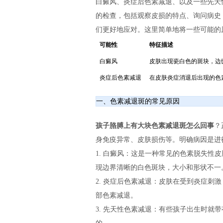
白癜风、炎症后色素减退、以及一些先天
的检查，包括观察皮损的特点、询问病史
们更好地应对。这里简单地将一些可能的
可能性
特征描述
白癜风
皮肤出现瓷白色的斑块，边
炎症后色素减退
在皮肤炎症消退后出现的色
一、色素减退斑的常见原因
孩子胳膊上有大块色素减退斑怎么回事
？
身免疫异常、皮肤损伤等。明确病因是进
1. 白癜风：这是一种常见的色素脱失性
现边界清晰的白色斑块，大小和形状不一
2. 炎症后色素减退：皮肤在受到炎症刺
部色素减退。
3. 先天性色素减退：有些孩子出生时就