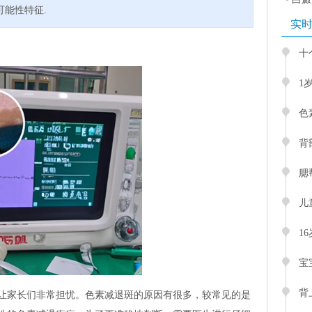
能性特征.
实
十
1
色
背
腮
儿
1
宝
背
让家长们非常担忧。色素减退斑的原因有很多，较常见的是