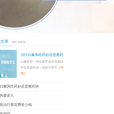
门文章
Hot article
治疗白癜风吃药好还是擦药
白癜风是一种比较常发的色素脱
快
失性皮肤疾病，虽然不疼不...
[详
细]
白癜风吃药好还是擦药快
风要多久
风治疗要花费多少钱
风能吗