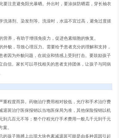
因此要注意避免阳光暴晒。外出时，要涂抹防晒霜，穿长袖衣
化学洗涤剂、染发剂等。洗澡时，水温不宜过高，避免过度搓
够的营养，有助于增强免疫力，促进色素细胞的恢复。
者的外貌，导致心理压力。需要给予患者充分的理解和支持，
患者因为外貌问题，在就业和情感上受到打击。要鼓励孩子
立自信。家长可以寻找相关的患者支持团体，让孩子与同病
。
严重程度而异。药物治疗费用相对较低，光疗和手术治疗费
减退斑治疗医保报销以当地医保局为准，其他保险报销以机
元到几百元不等；整个疗程光疗手术费用一般几千元到千元
方案。
总的孩子胳膊上出现大块色素减退斑可能是由多种原因引起