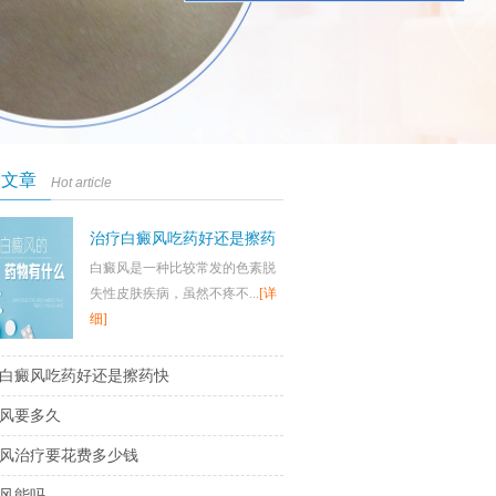
门文章
Hot article
治疗白癜风吃药好还是擦药
白癜风是一种比较常发的色素脱
快
失性皮肤疾病，虽然不疼不...
[详
细]
白癜风吃药好还是擦药快
风要多久
风治疗要花费多少钱
风能吗