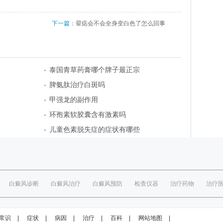
下一篇：
晕痣会不会全身变白色了怎么回事
泰国青草药膏哪个牌子最正宗
脾氨肽治疗白斑吗
甲强龙的副作用
环孢素软胶囊含有激素吗
儿童色素脱失症的症状有哪些
白癜风诊断
白癜风治疗
白癜风预防
检查仪器
治疗药物
治疗
常识
|
症状
|
病因
|
治疗
|
百科
|
网站地图
|