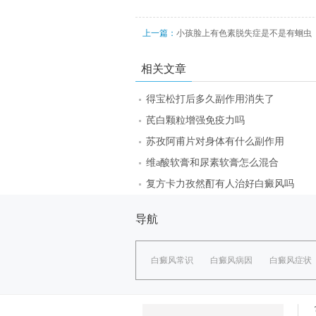
上一篇：
小孩脸上有色素脱失症是不是有蛔虫
相关文章
得宝松打后多久副作用消失了
芪白颗粒增强免疫力吗
苏孜阿甫片对身体有什么副作用
维a酸软膏和尿素软膏怎么混合
复方卡力孜然酊有人治好白癜风吗
导航
白癜风常识
白癜风病因
白癜风症状