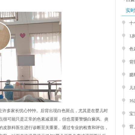
实
十
1
色
背
腮
儿
1
”让许多家长忧心忡忡。后背出现白色斑点，尤其是在婴儿时
宝
点很可能只是正常的色素减退斑，但也需要警惕白癜风、炎
背
的皮肤科医生进行诊断至关重要。通过专业的检查和评估，