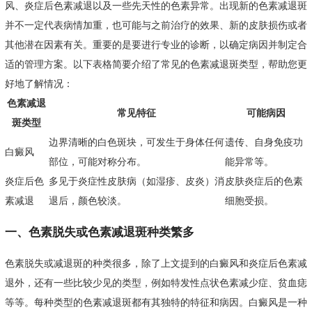
风、炎症后色素减退以及一些先天性的色素异常。出现新的色素减退斑
并不一定代表病情加重，也可能与之前治疗的效果、新的皮肤损伤或者
其他潜在因素有关。重要的是要进行专业的诊断，以确定病因并制定合
适的管理方案。以下表格简要介绍了常见的色素减退斑类型，帮助您更
好地了解情况：
色素减退
常见特征
可能病因
斑类型
边界清晰的白色斑块，可发生于身体任何
遗传、自身免疫功
白癜风
部位，可能对称分布。
能异常等。
炎症后色
多见于炎症性皮肤病（如湿疹、皮炎）消
皮肤炎症后的色素
素减退
退后，颜色较淡。
细胞受损。
一、色素脱失或色素减退斑种类繁多
色素脱失或减退斑的种类很多，除了上文提到的白癜风和炎症后色素减
退外，还有一些比较少见的类型，例如特发性点状色素减少症、贫血痣
等等。每种类型的色素减退斑都有其独特的特征和病因。白癜风是一种