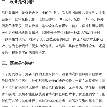
二、设备是“利器”
治疗白癜风，设备是必不可少的“利器”。茂名博润白癜风图片中，可能
会展示一些常见的设备，比如伍德灯、308准分子光仪、335uvb、体外
药离子渗透仪、靶向仪等。这些设备各有用途，例如，伍德灯可以帮助
医生更准确地诊断白癜风，308准分子光仪则是一种常见的治疗手段，
有效率相对较高。 往深了说，这些设备的引进，体现了在技术上的追
求，也为患者提供了更多治疗选择。当然啦，具体使用哪种设备，还需
要医生根据患者的病情来决定。
三、医生是“关键”
有了好的设备，更要有好的医生来操作。茂名博润白癜风拥有魏润娇、
徐毓伟等几位医生，他们都有数余年的诊疗经验，一直在本院坐诊，接
诊和治疗的病例也比较多，擅长治疗白癜风、无色素痣、贫血痣、花斑
癣等疾病。虽然不能直接从茂名博润白癜风图片中了解医生的水平，但
我们可以通过其他途径，比如咨询其他患者、查阅相关资料等来了解。