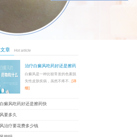
门文章
Hot article
治疗白癜风吃药好还是擦药
白癜风是一种比较常发的色素脱
快
失性皮肤疾病，虽然不疼不...
[详
细]
白癜风吃药好还是擦药快
风要多久
风治疗要花费多少钱
风能吗