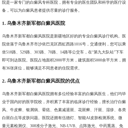
院是一家专门的白癜风专科医院，拥有专业的医生团队和科学的医疗设
备，可以为白癜风患者提供尽量的诊疗服务。
1. 乌鲁木齐新军都白癜风医院
乌鲁木齐新军都白癜风医院是新疆地区好的的专业白癜风诊疗机构。医
院坐落于乌鲁木齐市沙依巴克区西虹西路1016号，交通便利，您可以乘
坐518路、529路、303路、70路、14路等公交车，在“第九大队站”下车
即可到达医院。医院占地面积2000平方米，建筑面积5000余平方米，拥
有36张床位，能够满足不同患者的住院需求。
2. 乌鲁木齐新军都白癜风医院的优点
乌鲁木齐新军都白癜风医院拥有多位经验丰富的白癜风医生，他们均毕
业于国内好的医学院校，并积累了丰富的临床诊疗经验，擅长治疗白癜
风、牛皮癣、银屑病、晕痣、色素减退斑、花斑癣、汗斑、湿疹、各类
白斑白点等皮肤问题。医院还拥有伍德灯、智能AI皮肤检测系统、微
量元素检测仪、308准分子激光、NB-UVB、点阵激光、中药熏蒸、免